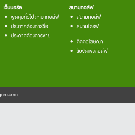
เว็บบอร์ด
สนามกอล์ฟ
พูดคุยทั่วไป ภาษากอล์ฟ
สนามกอล์ฟ
ประกาศต้องการชื้อ
สนามไดร์ฟ
ประกาศต้องการขาย
ติดต่อโฆษณา
รับจัดแข่งกอล์ฟ
guru.com