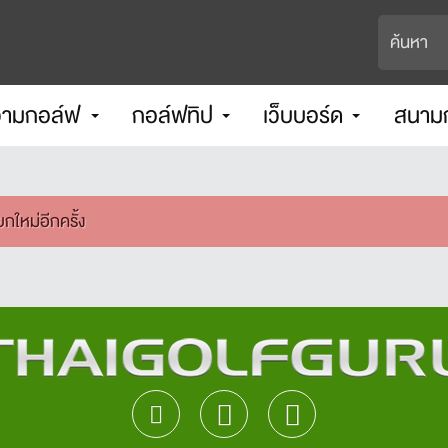
ามกอล์ฟ
กอล์ฟทิป
เว็บบอร์ด
สนาม
ใหม่อีกครั้ง