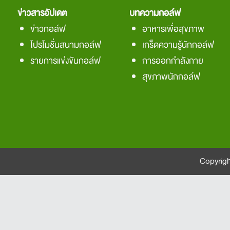
ข่าวสารอัปเดต
บทความกอล์ฟ
ข่าวกอล์ฟ
อาหารเพื่อสุขภาพ
โปรโมชั่นสนามกอล์ฟ
เกร็ดความรู้นักกอล์ฟ
รายการแข่งขันกอล์ฟ
การออกกำลังกาย
สุขภาพนักกอล์ฟ
Copyrigh