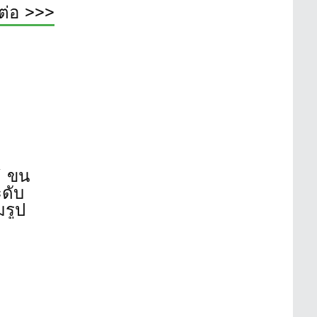
ต่อ >>>
” ขน
ดับ
มรูป
อิสสระ