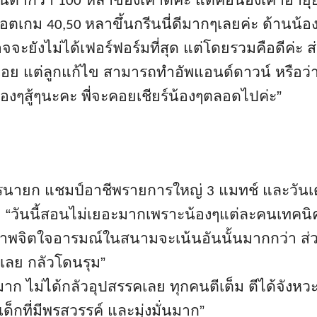
ั้นต่ำกว่า
หลาของเค้าดีค่ะ แต่คือน้องเค้าอายุย
100
ช็อตเกม
หลาขึ้นกรีนนี่ดีมากๆเลยค่ะ ด้านน้อง
40,50
าจจะยังไม่ได้
เฟอร์ฟอร์มที่สุด แต่โดยรวมคือดีค่ะ ส
่อย แต่ลูกแก้ไข สามารถทำอัพแอนด์ดาวน์ หรือว่
งๆสู้ๆนะคะ พี่จะคอยเชียร์น้องๆตลอดไปค่ะ”
รนายก แชมป์อาชีพรายการใหญ่
แมทช์ และวันเด
3
 “วันนี้สอนไม่เยอะมากเพราะน้
องๆแต่ละคนเทคนิ
ภาพจิตใจอารมณ์ในสนามจะเน้นอั
นนั้นมากกว่า ส่
เลย กลัวโดนรุม”
าก ไม่ได้กลัวอุปสรรคเลย ทุกคนตีเต็ม ตีได้จังหวะที
็กที่มีพรสวรรค์ และมุ่งมั่นมาก”