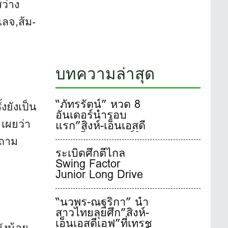
ว่าง
ลเลจ
,ส้ม-
บทความล่าสุด
“ภัทรรัตน์” หวด 8
ั้งยังเป็น
อันเดอร์นำรอบ
แรก”สิงห์-เอ็นเอสดี
เผยว่า
เอฟ”ที่เทรชเชอร์ฮิ
 ถาม
ลล์
ระเบิดศึกตีไกล
Swing Factor
Junior Long Drive
Championship
2026 เพื่อเฟ้นหาสุด
“นวพร-ณฐริกา” นำ
ยอดเยาวชนจอม
สาวไทยลุยศึก”สิงห์-
พลังตีไกลชาวไทย
เอ็นเอสดีเอฟ”ที่เทรช