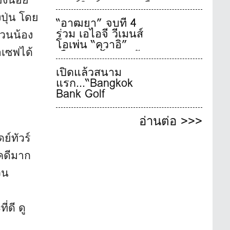
ังน้อย
เชอร์ฮิลล์ 5-7 ส.ค.นี้
ปุ่น โดย
“อาฒยา” จบที่ 4
ร่วม เอไอจี วีเมนส์
่วนน้อง
โอเพ่น “คุวาอิ”
เฉือนเพลย์ออฟคว้า
าเซฟได้
แชมป์เมเจอร์สุดท้าย
เปิดแล้วสนาม
ของปี
แรก...“Bangkok
Bank Golf
Tournament 2026”
ณ บางกอก กอล์ฟ
อ่านต่อ >>>
คลับ
ย์ทัวร์
คดีมาก
วน
่ดี ดู