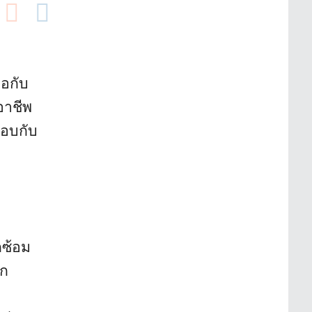
ือกับ
อาชีพ
รอบกับ
กซ้อม
าก