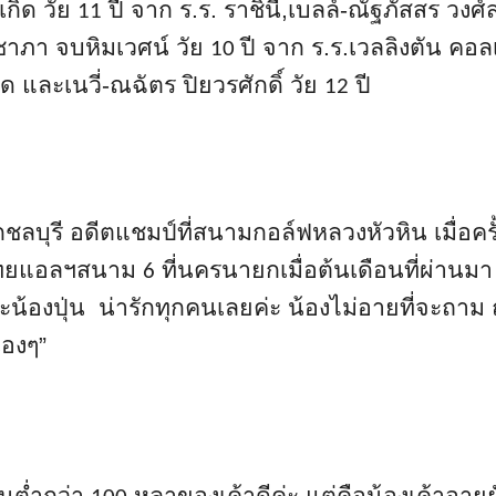
กิด วัย
ปี จาก ร.ร. ราชินี
,เบลล์-
ณัฐภัสสร วงศ์ส
11
ิชาภา จบหิมเวศน์
วัย
ปี จาก ร.ร.เวลลิงตัน คอ
10
ด และเนวี่-ณฉัตร ปิยวรศักดิ์ วัย
ปี
12
ชลบุรี อดีตแชมป์ที่สนามกอล์ฟหลวงหัวหิ
น เมื่อคร
ทยแอลฯสนาม
ที่นครนายกเมื่อต้นเดือนที่ผ่
านมา 
6
ละน้องปุ่น น่ารักทุกคนเลยค่ะ น้องไม่อายที่จะถาม
้องๆ”