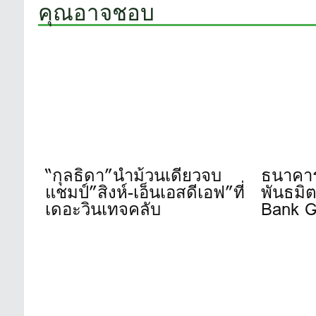
คุณอาจชอบ
“กุลธิดา”นำม้วนเดียวจบ
ธนาคาร
แชมป์”สิงห์-เอ็นเอสดีเอฟ”ที่
พันธมิต
เดอะวินเทจคลับ
Bank G
2026” จ