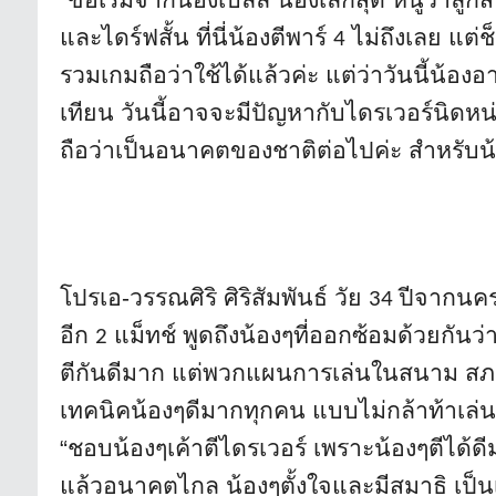
“ขอเริ่มจากน้องเบลล์ น้องเล็กสุด หนูว่าลูกส
และไดร์ฟสั้น ที่นี่น้องตีพาร์
ไม่ถึงเลย แต่
4
รวมเกมถือว่าใช้ได้แล้วค่ะ แต่ว่าวันนี้น้องอ
เทียน วันนี้อาจจะมีปัญหากับไดรเวอร์
นิดหน
ถือว่าเป็
นอนาคตของชาติต่อไปค่ะ สำหรับน้อ
โปรเอ-วรรณศิริ ศิริสัมพันธ์ วัย
ปีจากนค
34
อีก
แม็ทช์ พูดถึงน้องๆที่ออกซ้อมด้วยกันว่
า
2
ตีกันดีมาก แต่พวกแผนการเล่นในสนาม ส
เทคนิคน้องๆดีมากทุกคน แบบไม่กล้าท้าเล่น
“ชอบน้องๆเค้าตีไดรเวอร์ เพราะน้องๆตีได้ดีม
แล้วอนาคตไกล น้องๆตั้งใจและมีสมาธิ เป็นเด