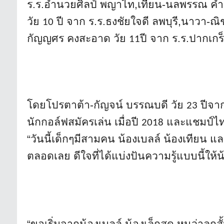
ร.ร.อำนวยศิลป์ พญาไท
,เทียน-
นลพรรณ คำเ
วัย
ปี จาก ร.ร.ธงชัยใจดี ลพบุรี,นาวา-ณ
10
กัญญศร คงสะอาด วัย
ปี จาก ร.ร.ปากเกร็
11
โดยโปรตาต้า-กัญจน์ บรรณบดี วัย
ปีจาก
23
นักกอล์ฟสมั
ครเล่น เมื่อปี
และแชมป์ไ
2018
“วันนี้เด็กๆมีสามคน น้องเบลล์ น้องเทียน แ
ตลอดเลย ดีใจที่ได้แบ่งปันความรู้แบบนี้
ให้น