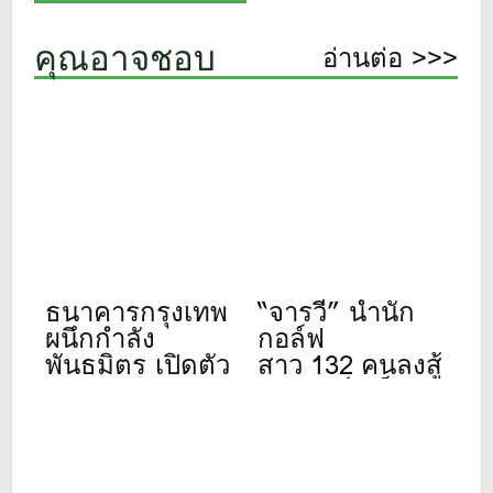
คุณอาจชอบ
อ่านต่อ >>>
ธนาคารกรุงเทพ
“จารวี” นำนัก
ผนึกกำลัง
กอล์ฟ
พันธมิตร เปิดตัว
สาว 132 คนลงสู้
“Bangkok Bank
ศึก”สิงห์- เอ็นเอ
Golf
สดีเอฟ”ที่วินด์
Tournament
เซอร์ปาร์ค 22-
2026” จัดปีที่ 11
24 ก.ค.นี้