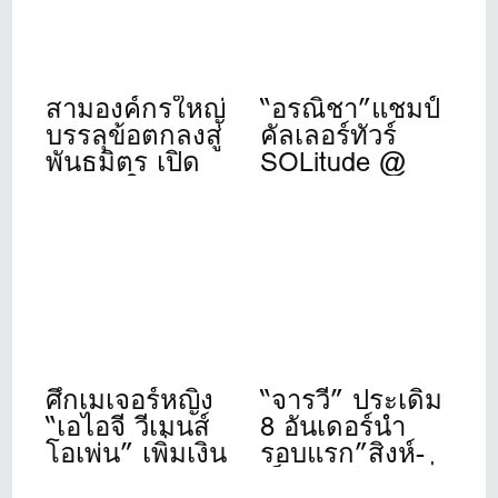
สามองค์กรใหญ่
“อรณิชา”แชมป์
บรรลุข้อตกลงสู่
คัลเลอร์ทัวร์
พันธมิตร เปิด
SOLitude @
ศักราชใหม่ของ
Winsor Park
วงการกอล์ฟ
ระดับโลก
ศึกเมเจอร์หญิง
“จารวี” ประเดิม
“เอไอจี วีเมนส์
8 อันเดอร์นำ
โอเพ่น” เพิ่มเงิน
รอบแรก”สิงห์-
รางวัลและขยาย
เอ็นเอสดีเอฟ”ที่