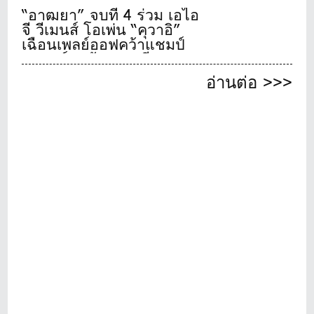
“อาฒยา” จบที่ 4 ร่วม เอไอ
จี วีเมนส์ โอเพ่น “คุวาอิ”
เฉือนเพลย์ออฟคว้าแชมป์
เมเจอร์สุดท้ายของปี
อ่านต่อ >>>