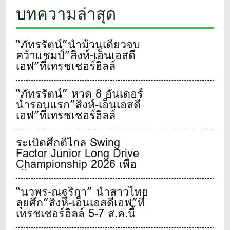
บทความล่าสุด
“ภัทรรัตน์”นำม้วนเดียวจบ
คว้าแชมป์”สิงห์-เอ็นเอสดี
เอฟ”ที่เทรชเชอร์ฮิลล์
“ภัทรรัตน์” หวด 8 อันเดอร์
นำรอบแรก”สิงห์-เอ็นเอสดี
เอฟ”ที่เทรชเชอร์ฮิลล์
ระเบิดศึกตีไกล Swing
Factor Junior Long Drive
Championship 2026 เพื่อ
เฟ้นหาสุดยอดเยาวชนจอม
พลังตีไกลชาวไทย
“นวพร-ณฐริกา” นำสาวไทย
ลุยศึก”สิงห์-เอ็นเอสดีเอฟ”ที่
เทรชเชอร์ฮิลล์ 5-7 ส.ค.นี้