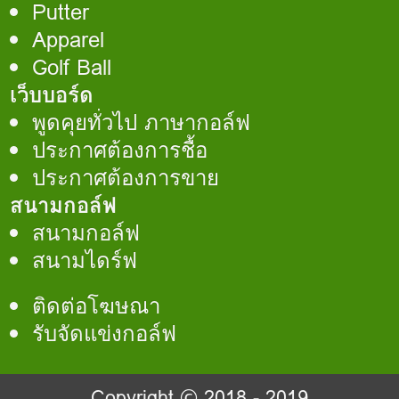
Putter
Apparel
Golf Ball
เว็บบอร์ด
พูดคุยทั่วไป ภาษากอล์ฟ
ประกาศต้องการชื้อ
ประกาศต้องการขาย
สนามกอล์ฟ
สนามกอล์ฟ
สนามไดร์ฟ
ติดต่อโฆษณา
รับจัดแข่งกอล์ฟ
Copyright © 2018 - 2019