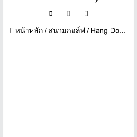
หน้าหลัก
สนามกอล์ฟ
Hang Dong Golf Culb (หางดงกอล์ฟคลับ เชียงใหม่)