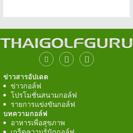
ข่าวสารอัปเดต
ข่าวกอล์ฟ
โปรโมชั่นสนามกอล์ฟ
รายการแข่งขันกอล์ฟ
บทความกอล์ฟ
อาหารเพื่อสุขภาพ
เกร็ดความรู้นักกอล์ฟ