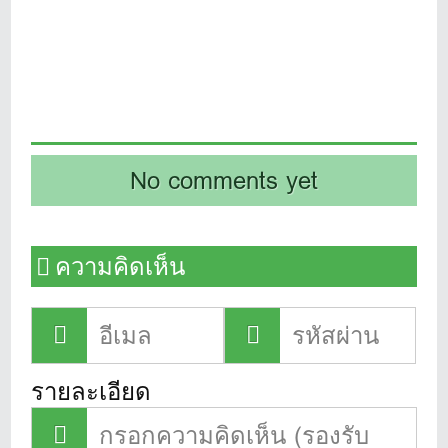
No comments yet
ความคิดเห็น
รายละเอียด