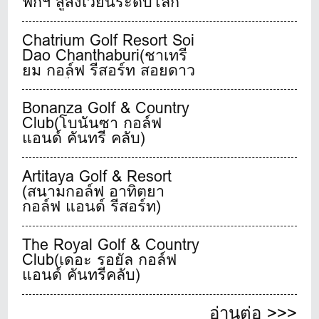
ฟิกฯ สู่สังเวียนระดับโลก
Chatrium Golf Resort Soi
Dao Chanthaburi(ชาเทรี
ยม กอล์ฟ รีสอร์ท สอยดาว
จันทบุรี)
Bonanza Golf & Country
Club(โบนันซา กอล์ฟ
แอนด์ คันทรี คลับ)
Artitaya Golf & Resort
(สนามกอล์ฟ อาทิตยา
กอล์ฟ แอนด์ รีสอร์ท)
The Royal Golf & Country
Club(เดอะ รอยัล กอล์ฟ
แอนด์ คันทรีคลับ)
อ่านต่อ >>>