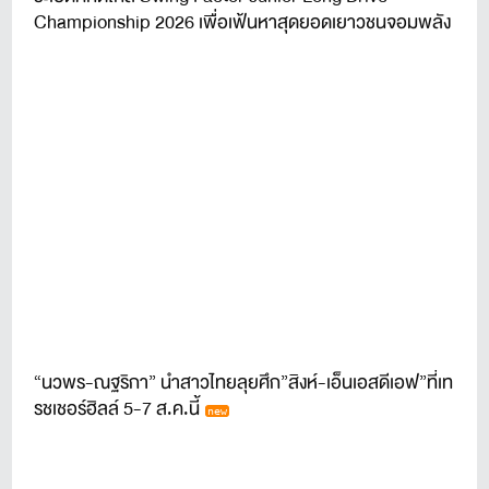
Championship 2026 เพื่อเฟ้นหาสุดยอดเยาวชนจอมพลัง
ตีไกลชาวไทย
“นวพร-ณฐริกา” นำสาวไทยลุยศึก”สิงห์-เอ็นเอสดีเอฟ”ที่เท
รชเชอร์ฮิลล์ 5-7 ส.ค.นี้