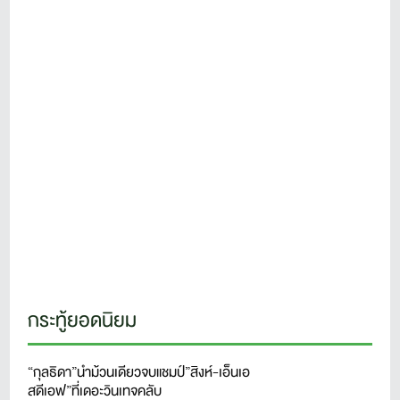
กระทู้ยอดนิยม
“กุลธิดา”นำม้วนเดียวจบแชมป์”สิงห์-เอ็นเอ
สดีเอฟ”ที่เดอะวินเทจคลับ