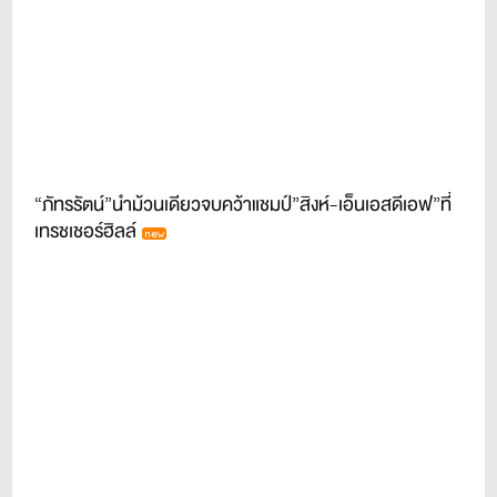
“ภัทรรัตน์”นำม้วนเดียวจบคว้าแชมป์”สิงห์-เอ็นเอสดีเอฟ”ที่
เทรชเชอร์ฮิลล์