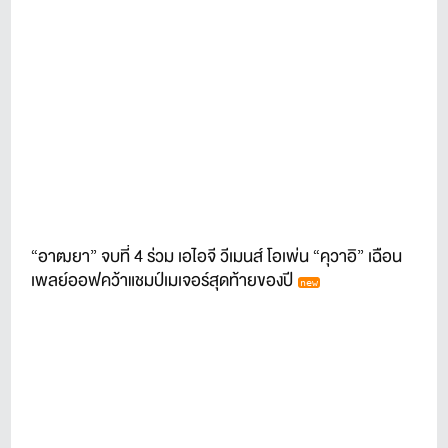
“อาฒยา” จบที่ 4 ร่วม เอไอจี วีเมนส์ โอเพ่น “คุวาอิ” เฉือน
เพลย์ออฟคว้าแชมป์เมเจอร์สุดท้ายของปี