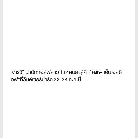
“จารวี” นำนักกอล์ฟสาว 132 คนลงสู้ศึก”สิงห์- เอ็นเอสดี
เอฟ”ที่วินด์เซอร์ปาร์ค 22-24 ก.ค.นี้