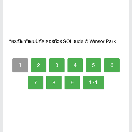
“อรณิชา”แชมป์คัลเลอร์ทัวร์ SOLitude @ Winsor Park
1
2
3
4
5
6
7
8
9
171