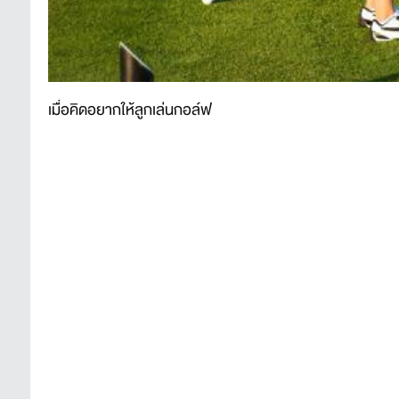
เมื่อคิดอยากให้ลูกเล่นกอล์ฟ