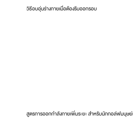
วิธีอบอุ่นร่างกายเมื่อต้องรีบออกรอบ
สูตรการออกกำลังกายเพิ่มระยะ สำหรับนักกอล์ฟมนุษย์เ