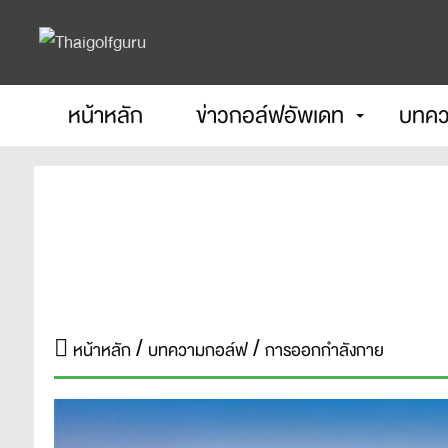
หน้าหลัก
ข่าวกอล์ฟอัพเดท
บทคว
หน้าหลัก
บทความกอล์ฟ
การออกกำลังกาย