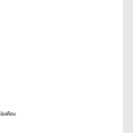
งินเดือน