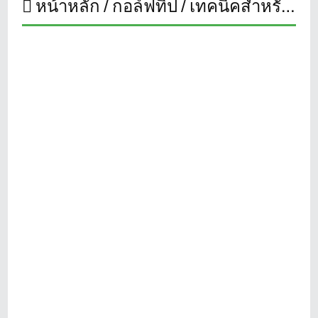
หน้าหลัก
กอล์ฟทิป
เทคนิคสำหรับมือใหม่