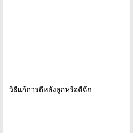
วิธีแก้การตีหลังลูกหรือตีฉึก