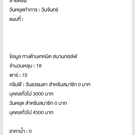
สายตรง)
วันหยุดทำการ : วันจันทร์
แผนที่ :
ข้อมูล ทางด้านเทคนิค สนามกอล์ฟ
จำนวนหลุม : 18
พาร์ : 72
กรีนฟี : วันธรรมดา สำหรับสมาชิก 0 บาท
บุคคลทั่วไป 3000 บาท
วันหยุด สำหรับสมาชิก 0 บาท
บุคคลทั่วไป 4500 บาท
ราคาน้ำ : 0