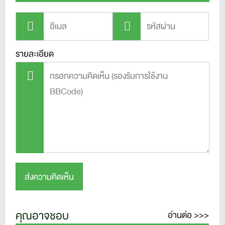
รายละเอียด
คุณอาจชอบ
อ่านต่อ >>>