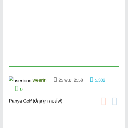
weerin
25 พ.ย. 2558
5,302
0
Panya Golf (ปัญญา กอล์ฟ)