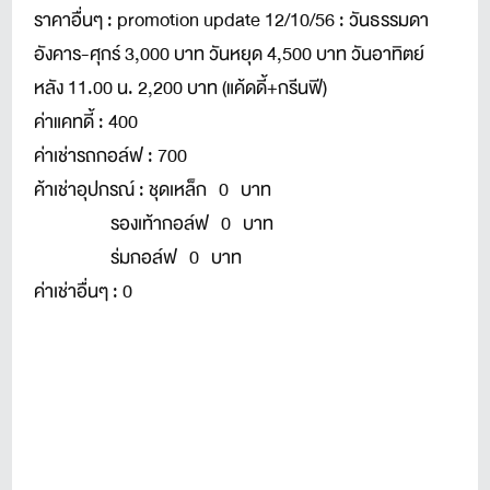
ราคาอื่นๆ : promotion update 12/10/56 : วันธรรมดา
อังคาร-ศุกร์ 3,000 บาท วันหยุด 4,500 บาท วันอาทิตย์
หลัง 11.00 น. 2,200 บาท (แค้ดดี้+กรีนฟี)
ค่าแคทดี้ : 400
ค่าเช่ารถกอล์ฟ : 700
ค้าเช่าอุปกรณ์ : ชุดเหล็ก 0 บาท
รองเท้ากอล์ฟ 0 บาท
ร่มกอล์ฟ 0 บาท
ค่าเช่าอื่นๆ : 0