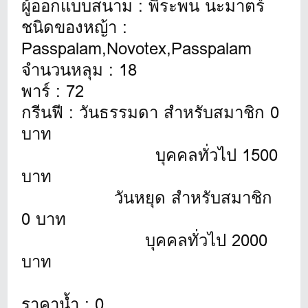
ผู้ออกแบบสนาม : พิระพน นะมาตร์
ชนิดของหญ้า :
Passpalam,Novotex,Passpalam
จำนวนหลุม : 18
พาร์ : 72
กรีนฟี : วันธรรมดา สำหรับสมาชิก 0
บาท
บุคคลทั่วไป 1500
บาท
วันหยุด สำหรับสมาชิก
0 บาท
บุคคลทั่วไป 2000
บาท
ราคาน้ำ : 0