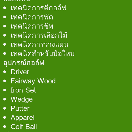
เทคนิคการตีกอล์ฟ
เทคนิคการพัต
เทคนิคการชิพ
เทคนิคการเลือกไม้
เทคนิคการวางแผน
เทคนิคสำหรับมือใหม่
อุปกรณ์กอล์ฟ
Driver
Fairway Wood
Iron Set
Wedge
Putter
Apparel
Golf Ball