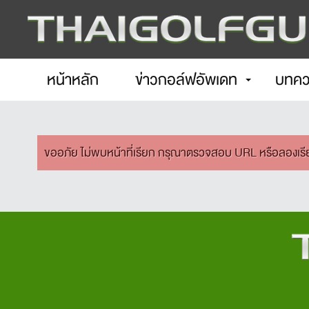
หน้าหลัก
ข่าวกอล์ฟอัพเดท
บทคว
ขออภัย ไม่พบหน้าที่เรียก กรุณาตรวจสอบ URL หรือลองเรียก