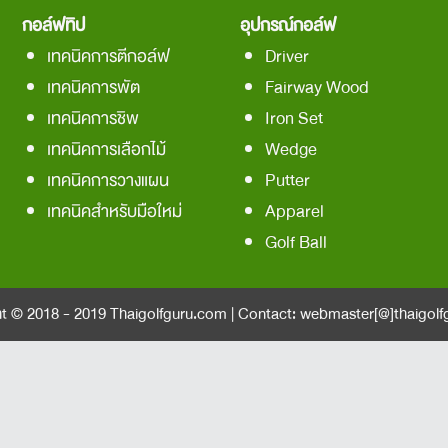
กอล์ฟทิป
อุปกรณ์กอล์ฟ
เทคนิคการตีกอล์ฟ
Driver
เทคนิคการพัต
Fairway Wood
เทคนิคการชิพ
Iron Set
เทคนิคการเลือกไม้
Wedge
เทคนิคการวางแผน
Putter
เทคนิคสำหรับมือใหม่
Apparel
Golf Ball
t © 2018 - 2019
Thaigolfguru.com
| Contact:
webmaster[@]thaigolf