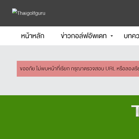
หน้าหลัก
ข่าวกอล์ฟอัพเดท
บทคว
ขออภัย ไม่พบหน้าที่เรียก กรุณาตรวจสอบ URL หรือลองเรียก