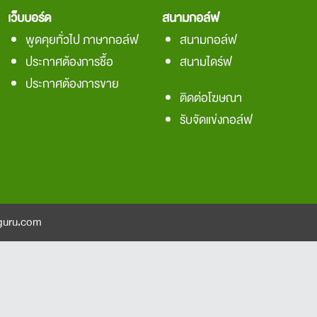
เว็บบอร์ด
สนามกอล์ฟ
พูดคุยทั่วไป ภาษากอล์ฟ
สนามกอล์ฟ
ประกาศต้องการชื้อ
สนามไดร์ฟ
ประกาศต้องการขาย
ติดต่อโฆษณา
รับจัดแข่งกอล์ฟ
guru.com