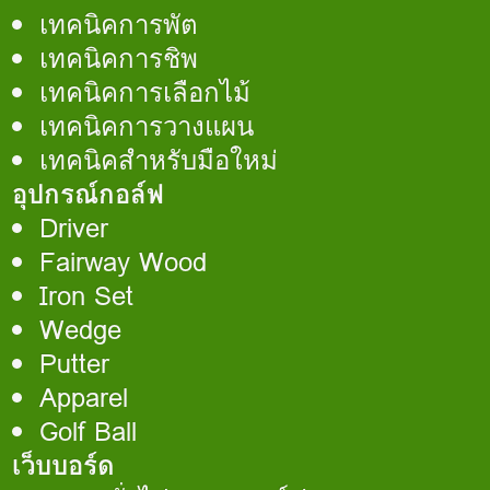
เทคนิคการพัต
เทคนิคการชิพ
เทคนิคการเลือกไม้
เทคนิคการวางแผน
เทคนิคสำหรับมือใหม่
อุปกรณ์กอล์ฟ
Driver
Fairway Wood
Iron Set
Wedge
Putter
Apparel
Golf Ball
เว็บบอร์ด