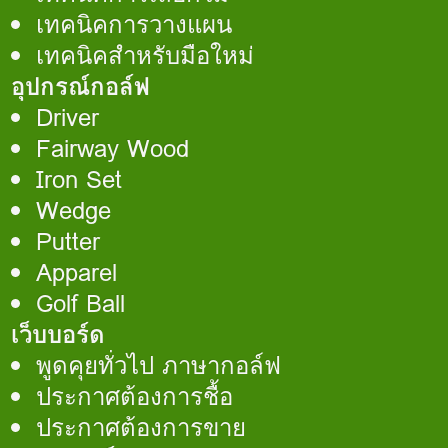
เทคนิคการวางแผน
เทคนิคสำหรับมือใหม่
อุปกรณ์กอล์ฟ
Driver
Fairway Wood
Iron Set
Wedge
Putter
Apparel
Golf Ball
เว็บบอร์ด
พูดคุยทั่วไป ภาษากอล์ฟ
ประกาศต้องการชื้อ
ประกาศต้องการขาย