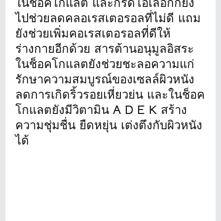
ในช็อคโกแลต และกรดโอเลอิกก็ยัง
ไปช่วยลดคลอเรสเตอรอลที่ไม่ดี แถม
ยังช่วยเพิ่มคอเรสเตอรอลที่ดีให้
ร่างกายอีกด้วย สารต้านอนุมูลอิสระ
ในช็อคโกแลตยังช่วยชะลอความแก่
รักษาความสมบูรณ์ของเซลล์ผิวหนัง
ลดการเกิดริ้วรอยเหี่ยวย่น และในช็อค
โกแลตยังมีวิตามิน A D E K สร้าง
ความชุ่มชื่น ยืดหยุ่น เต่งตึงกับผิวหนัง
ได้