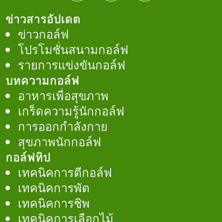
ข่าวสารอัปเดต
ข่าวกอล์ฟ
โปรโมชั่นสนามกอล์ฟ
รายการแข่งขันกอล์ฟ
บทความกอล์ฟ
อาหารเพื่อสุขภาพ
เกร็ดความรู้นักกอล์ฟ
การออกกำลังกาย
สุขภาพนักกอล์ฟ
กอล์ฟทิป
เทคนิคการตีกอล์ฟ
เทคนิคการพัต
เทคนิคการชิพ
เทคนิคการเลือกไม้