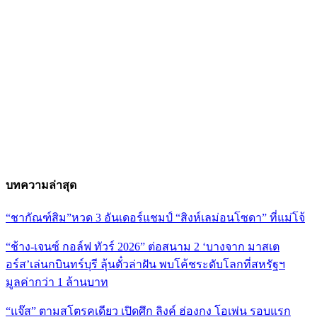
บทความล่าสุด
“ชากัณฑ์สิม”หวด 3 อันเดอร์แชมป์ “สิงห์เลม่อนโซดา” ที่แม่โจ้
“ช้าง-เจนซ์ กอล์ฟ ทัวร์ 2026” ต่อสนาม 2 ‘บางจาก มาสเต
อร์ส’เล่นกบินทร์บุรี ลุ้นตั๋วล่าฝัน พบโค้ชระดับโลกที่สหรัฐฯ
มูลค่ากว่า 1 ล้านบาท
“แจ๊ส” ตามสโตรคเดียว เปิดศึก ลิงค์ ฮ่องกง โอเพ่น รอบแรก