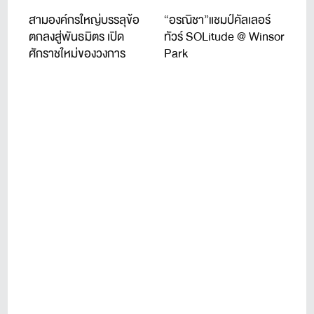
สามองค์กรใหญ่บรรลุข้อ
“อรณิชา”แชมป์คัลเลอร์
ตกลงสู่พันธมิตร เปิด
ทัวร์ SOLitude @ Winsor
ศักราชใหม่ของวงการ
Park
กอล์ฟระดับโลก