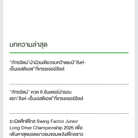
บทความล่าสุด
“ภัทรรัตน์”นำม้วนเดียวจบคว้าแชมป์”สิงห์-
เอ็นเอสดีเอฟ”ที่เทรชเชอร์ฮิลล์
“ภัทรรัตน์” หวด 8 อันเดอร์นำรอบ
แรก”สิงห์-เอ็นเอสดีเอฟ”ที่เทรชเชอร์ฮิลล์
ระเบิดศึกตีไกล Swing Factor Junior
Long Drive Championship 2026 เพื่อ
เฟ้นหาสุดยอดเยาวชนจอมพลังตีไกลชาว