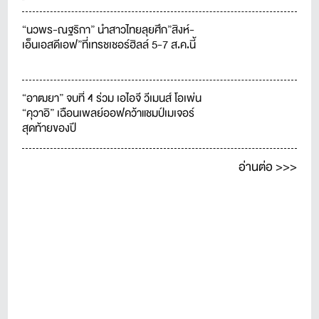
ไทย
“นวพร-ณฐริกา” นำสาวไทยลุยศึก”สิงห์-
เอ็นเอสดีเอฟ”ที่เทรชเชอร์ฮิลล์ 5-7 ส.ค.นี้
“อาฒยา” จบที่ 4 ร่วม เอไอจี วีเมนส์ โอเพ่น
“คุวาอิ” เฉือนเพลย์ออฟคว้าแชมป์เมเจอร์
สุดท้ายของปี
อ่านต่อ >>>