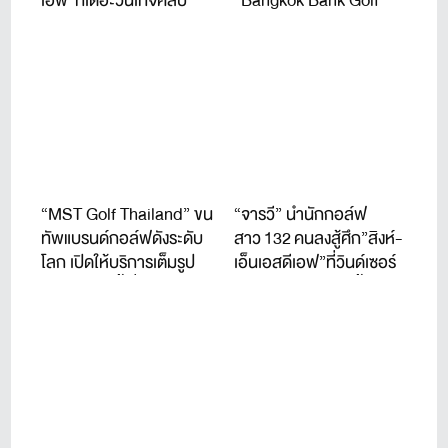
เอฟ”ที่เดอะวินเทจคลับ
“Bangkok Bank Golf
Tournament 2026” จัดปี
ที่ 11
“MST Golf Thailand” ขน
“จารวี” นำนักกอล์ฟ
ทัพแบรนด์กอล์ฟดังระดับ
สาว 132 คนลงสู้ศึก”สิงห์-
โลก เปิดให้บริการเต็มรูป
เอ็นเอสดีเอฟ”ที่วินด์เซอร์
แบบแล้ววันนี้ ที่ชาญอิสสระ
ปาร์ค 22-24 ก.ค.นี้
ทาวเวอร์ 1