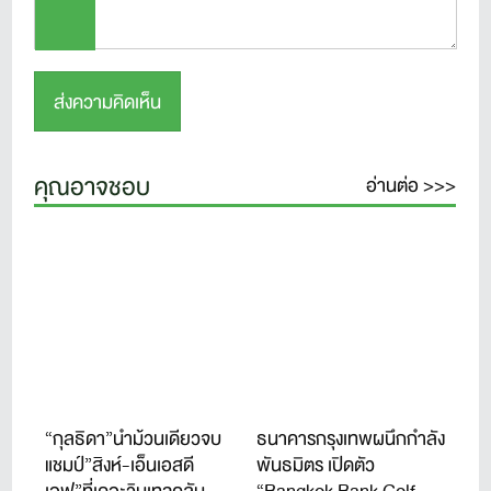
คุณอาจชอบ
อ่านต่อ >>>
“กุลธิดา”นำม้วนเดียวจบ
ธนาคารกรุงเทพผนึกกำลัง
แชมป์”สิงห์-เอ็นเอสดี
พันธมิตร เปิดตัว