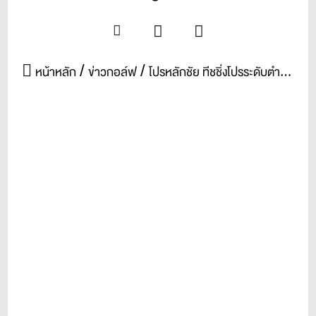
หน้าหลัก
ข่าวกอล์ฟ
โปรหลักชัย ทีชชิ่งโปรระดับตำนานคัมแบ็ค! เปิด Greenline Golf Lab เสิร์ฟเทคโนโลยีขั้นสูง