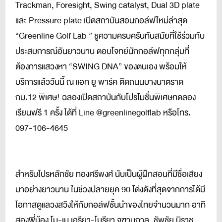
Trackman, Foresight, Swing catalyst, Dual 3D plate
และ Pressure plate เปิดสถาบันสอนกอล์ฟใหม่ล่าสุด
“Greenline Golf Lab ” ชูความครบครันทันสมัยที่ใช้ร่วมกับ
ประสบการณ์อันยาวนาน ตอบโจทย์นักกอล์ฟทุกกลุ่มที่
ต้องการแสวงหา “SWING DNA” ของตนเอง พร้อมให้
บริการแล้ววันนี้ ณ แอท ยู พาร์ค ติดถนนบางนาตราด
กม.12 พิเศษ! ฉลองเปิดสถาบันกับโปรโมชั่นพิเศษทดลอง
เรียนฟรี 1 ครั้ง ได้ที่ Line @greenlinegolflab หรือโทร.
097-106-4645
สำหรับโปรหลักชัย ทองศรีพงศ์ นับเป็นผู้ฝึกสอนที่มีชื่อเสียง
มาอย่างยาวนาน ในช่วงปลายยุค 90 โด่งดังที่สุดจากการได้มี
โอกาสดูแลวงสวิงให้กับกอล์ฟชั้นนำของไทยจำนวนมาก อาทิ
สองพี่น้อง โม-เม เอรียา-โมรียา จุฑานุกาล, ชัพชัย นิราช