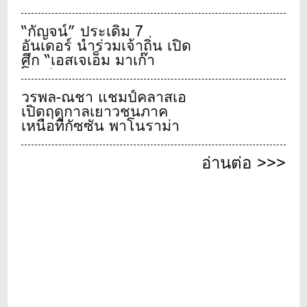
“กัญจน์” ประเดิม 7
อันเดอร์ นำร่วมเจ้าถิ่น เปิด
ศึก “เอสเจเอ็ม มาเก๊า
โอเพ่น” รอบแรก
วรพล-ณชา แชมป์คลาสเอ
เปิดฤดูกาลเยาวชนภาค
เหนือที่กัซซัน พาโนราม่า
อ่านต่อ >>>