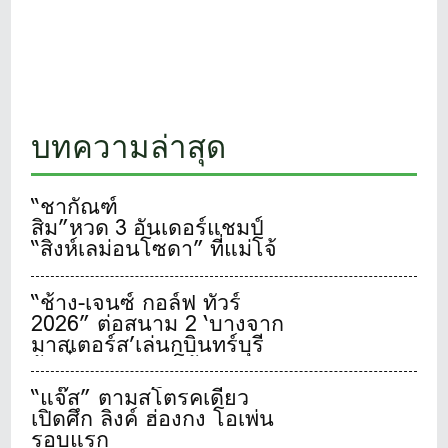
บทความล่าสุด
“ชากัณฑ์
สิม”หวด 3 อันเดอร์แชมป์
“สิงห์เลม่อนโซดา” ที่แม่โจ้
“ช้าง-เจนซ์ กอล์ฟ ทัวร์
2026” ต่อสนาม 2 ‘บางจาก
มาสเตอร์ส’เล่นกบินทร์บุรี
ลุ้นตั๋วล่าฝัน พบโค้ชระดับ
โลกที่สหรัฐฯ มูลค่ากว่า 1
“แจ๊ส” ตามสโตรคเดียว
ล้านบาท
เปิดศึก ลิงค์ ฮ่องกง โอเพ่น
รอบแรก