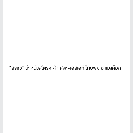
"สรชัช" นำหนึ่งสโตรค ศึก สิงห์-เอสเอที ไทยพีจีเอ แบงค็อก