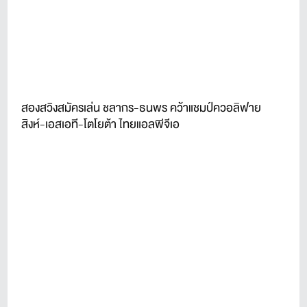
สองสวิงสมัครเล่น ชลากร-ธนพร คว้าแชมป์ควอลิฟาย
สิงห์-เอสเอที-โตโยต้า ไทยแอลพีจีเอ