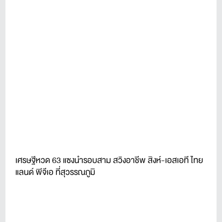
เศรษฐีหวด 63 แซงนำรอบสาม สวิงอาชีพ สิงห์-เอสเอที ไทย
แลนด์ พีจีเอ ที่สุวรรณภูมิ