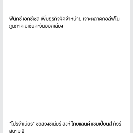
ฟีนิกซ์ เอกซ์เซล เพิ่มธุรกิจจัดจำหน่าย เจาะตลาดกอล์ฟใน
ภูมิภาคเอเชียตะวันออกเฉียง
"โปรจำเนียร" ซิวสวิงซีเนียร์ สิงห์ ไทยแลนด์ แชมเปี้ยนส์ ทัวร์
สนาม 2