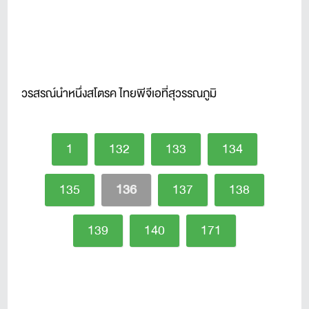
วรสรณ์นำหนึ่งสโตรค ไทยพีจีเอที่สุวรรณภูมิ
1
132
133
134
135
136
137
138
139
140
171