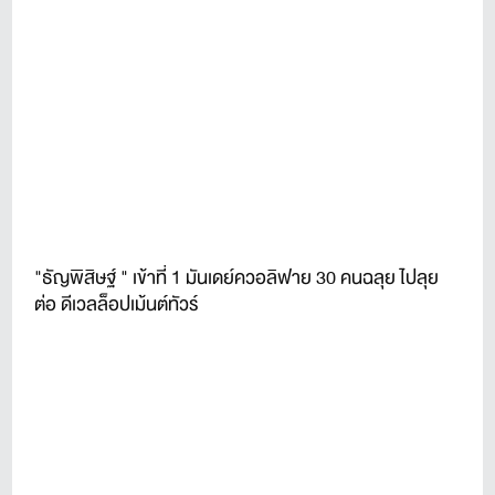
"ธัญพิสิษฐ์ " เข้าที่ 1 มันเดย์ควอลิฟาย 30 คนฉลุย ไปลุย
ต่อ ดีเวลล็อปเม้นต์ทัวร์