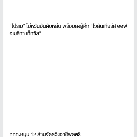
“โปรเม” ไม่หวั่นอันดับหล่น พร้อมลงสู้ศึก “โวลันเทียร์ส ออฟ
อเมริกา เท็กซัส”
กกท.หนุน 12 ล้านจัดสวิงอาชีพสตรี