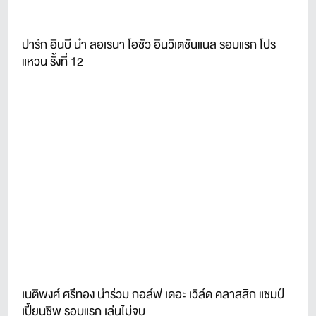
ปาร์ก อินบี นำ ลอเรนา โอชัว อินวิเตชันแนล รอบแรก โปร
แหวน รั้งที่ 12
เนติพงศ์ ศรีทอง นำร่วม กอล์ฟ เดอะ เวิล์ด คลาสสิก แชมป์
เปี้ยนชิพ รอบแรก เล่นไม่จบ