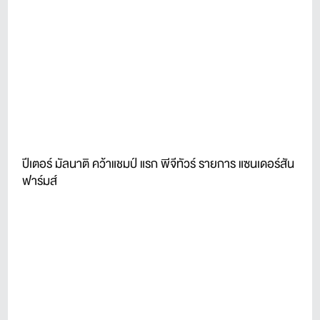
ปีเตอร์ มัลนาติ คว้าแชมป์ แรก พีจีทัวร์ รายการ แซนเดอร์สัน
ฟาร์มส์