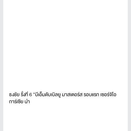
ธงชัย รั้งที่ 6 "บีเอ็มดับเบิลยู มาสเตอร์ส รอบแรก เซอร์จิโอ
การ์เซีย นำ