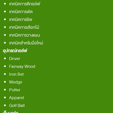
เทคนิคการตีกอล์ฟ
เทคนิคการพัต
เทคนิคการชิพ
เทคนิคการเลือกไม้
เทคนิคการวางแผน
เทคนิคสำหรับมือใหม่
อุปกรณ์กอล์ฟ
Driver
Fairway Wood
Iron Set
Wedge
Putter
Apparel
Golf Ball