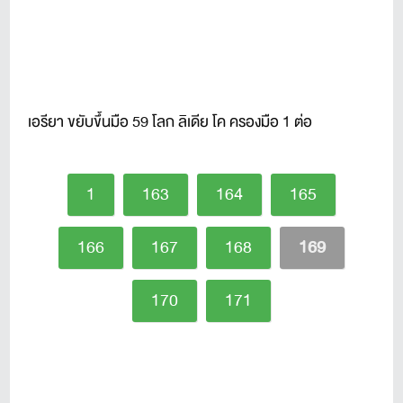
เอรียา ขยับขึ้นมือ 59 โลก ลิเดีย โค ครองมือ 1 ต่อ
1
163
164
165
166
167
168
169
170
171