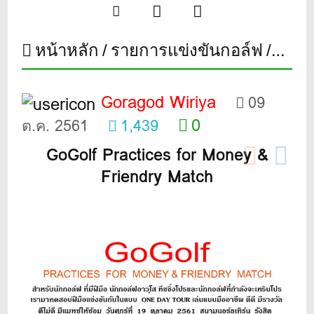
หน้าหลัก
รายการแข่งขันกอล์ฟ
GoGo
Goragod Wiriya
09
0
ต.ค. 2561
1,439
GoGolf Practices for Money &
Friendry Match