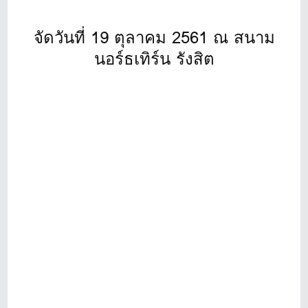
จัดวันที่ 19 ตุลาคม 2561 ณ สนาม
นอร์ธเทิร์น รังสิต