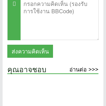
คุณอาจชอบ
อ่านต่อ >>>