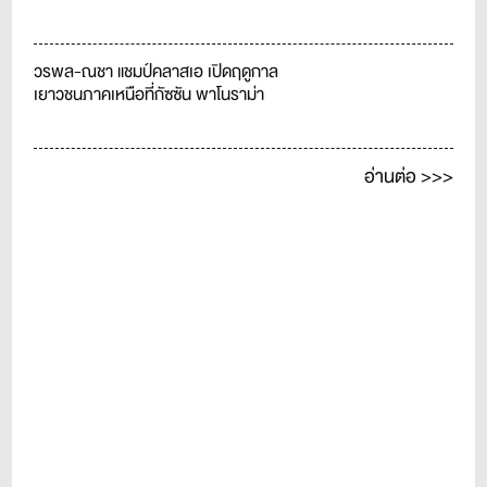
วรพล-ณชา แชมป์คลาสเอ เปิดฤดูกาล
เยาวชนภาคเหนือที่กัซซัน พาโนราม่า
อ่านต่อ >>>