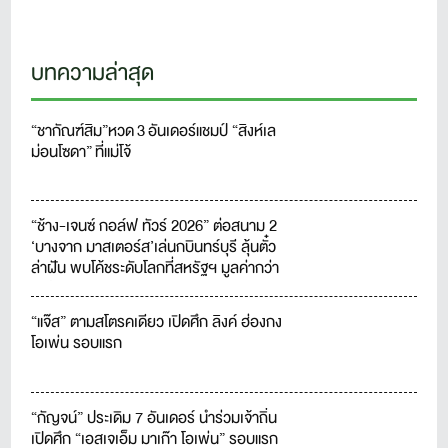
บทความล่าสุด
“ชากัณฑ์สิม”หวด 3 อันเดอร์แชมป์ “สิงห์เล
ม่อนโซดา” ที่แม่โจ้
“ช้าง-เจนซ์ กอล์ฟ ทัวร์ 2026” ต่อสนาม 2
‘บางจาก มาสเตอร์ส’เล่นกบินทร์บุรี ลุ้นตั๋ว
ล่าฝัน พบโค้ชระดับโลกที่สหรัฐฯ มูลค่ากว่า
1 ล้านบาท
“แจ๊ส” ตามสโตรคเดียว เปิดศึก ลิงค์ ฮ่องกง
โอเพ่น รอบแรก
“กัญจน์” ประเดิม 7 อันเดอร์ นำร่วมเจ้าถิ่น
เปิดศึก “เอสเจเอ็ม มาเก๊า โอเพ่น” รอบแรก