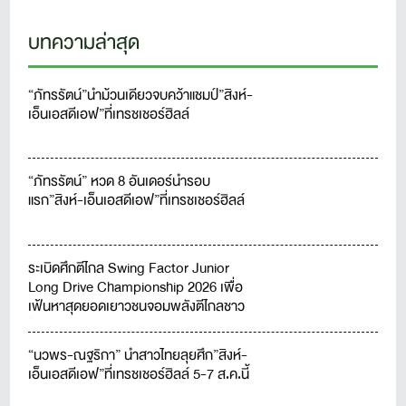
บทความล่าสุด
“ภัทรรัตน์”นำม้วนเดียวจบคว้าแชมป์”สิงห์-
เอ็นเอสดีเอฟ”ที่เทรชเชอร์ฮิลล์
“ภัทรรัตน์” หวด 8 อันเดอร์นำรอบ
แรก”สิงห์-เอ็นเอสดีเอฟ”ที่เทรชเชอร์ฮิลล์
ระเบิดศึกตีไกล Swing Factor Junior
Long Drive Championship 2026 เพื่อ
เฟ้นหาสุดยอดเยาวชนจอมพลังตีไกลชาว
ไทย
“นวพร-ณฐริกา” นำสาวไทยลุยศึก”สิงห์-
เอ็นเอสดีเอฟ”ที่เทรชเชอร์ฮิลล์ 5-7 ส.ค.นี้