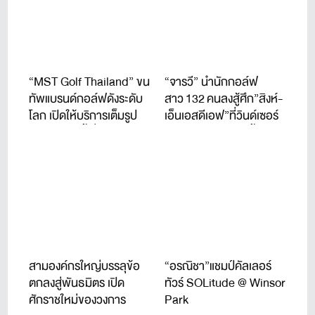
“MST Golf Thailand” ขน
“จารวี” นำนักกอล์ฟ
ทัพแบรนด์กอล์ฟดังระดับ
สาว 132 คนลงสู้ศึก”สิงห์-
โลก เปิดให้บริการเต็มรูป
เอ็นเอสดีเอฟ”ที่วินด์เซอร์
แบบแล้ววันนี้ ที่ชาญอิสสระ
ปาร์ค 22-24 ก.ค.นี้
ทาวเวอร์ 1
สามองค์กรใหญ่บรรลุข้อ
“อรณิชา”แชมป์คัลเลอร์
ตกลงสู่พันธมิตร เปิด
ทัวร์ SOLitude @ Winsor
ศักราชใหม่ของวงการ
Park