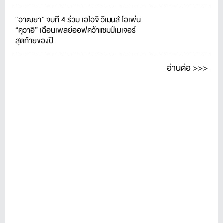
“อาฒยา” จบที่ 4 ร่วม เอไอจี วีเมนส์ โอเพ่น
“คุวาอิ” เฉือนเพลย์ออฟคว้าแชมป์เมเจอร์
สุดท้ายของปี
อ่านต่อ >>>