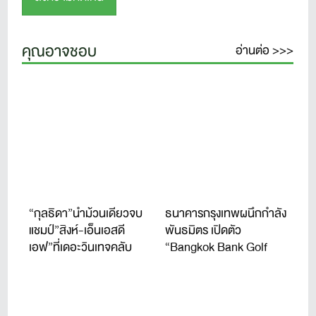
คุณอาจชอบ
อ่านต่อ >>>
“กุลธิดา”นำม้วนเดียวจบ
ธนาคารกรุงเทพผนึกกำลัง
แชมป์”สิงห์-เอ็นเอสดี
พันธมิตร เปิดตัว
เอฟ”ที่เดอะวินเทจคลับ
“Bangkok Bank Golf
Tournament 2026” จัดปี
ที่ 11