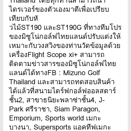
Thailand โดยทุกท่
านสามารถนำ
ไดรเวอร์ของตั
วเองมาตีเพื่อเปรียบ
เทียบกับหั
วไม้ST190 และST190G ที่ทางที
มโปร
ของมิซูโน่กอล์ฟไทยแลนด์ปรั
บแต่งให้
เหมาะกับวงสวิงของท่านวั
ดข้อมูลด้วย
เครื่องFlight Scope xi+ สามารถ
ติดตามข่าวสารของมิซู
โน่กอล์ฟไทย
แลนด์ได้ทางFB : Mizuno Golf
Thailand และสามารถทดสอบสินค้
า
ได้แล้วที่สนามไดร์ฟกอล์ฟออลสต
าร์
ชั้น2, สาขาธนิยะพลาซ่าชั้น4
, J-
Park ศรีราชา, Siam Paragon,
Emporium, Sports world เมกะ
บางนา, Supersports แอคทีฟเมกะ