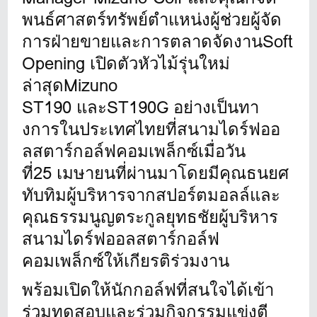
พนธ์ศาสตร์ทรั
พย์ตำแหน่งผู้ช่วยผู้จัด
การฝ่
ายขายและการตลาดจัดงานSoft
Opening เปิดตัวหัวไม้รุ่นใหม่
ล่าสุดMizuno
ST190 และST190G อย่างเป็
นทา
งการในประเทศไทยที่สนามไดร์
ฟออ
ลสตาร์กอล์ฟคอมเพล็กซ์เมื่
อวัน
ที่25 เมษายนที่ผ่านมาโดยมี
คุณธนยศ
ทับทิมผู้บริหารจากสปอร์
ตมอลล์และ
คุณธรรมนูญตระกูลยุ
ทธชัยผู้บริหาร
สนามไดร์ฟออลสตาร์กอล์ฟ
คอมเพล็กซ์ให้เกียรติร่
วมงาน
พร้อมเปิดให้นักกอล์ฟที่สนใจได้
เข้า
ร่วมทดสอบและร่วมกิจกรรมแข่
งตี