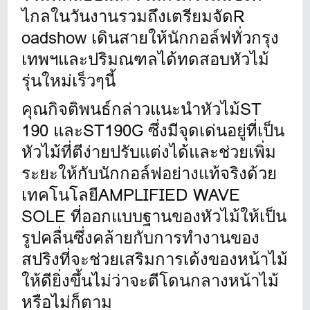
ไกลในวันงานรวมถึงเตรียมจัดR
oadshow เดินสายให้นักกอล์ฟทั่
วกรุง
เทพฯและปริมณฑลได้ทดสอบหั
วไม้
รุ่นใหม่เร็วๆนี้
คุณกิจติพนธ์กล่าวแนะนำหัวไม้ST
190 และST190G ซึ่งมีจุดเด่นอยู่
ที่เป็น
หัวไม้ที่ตีง่ายปรับแต่
งได้และช่วยเพิ่ม
ระยะให้กับนั
กกอล์ฟอย่างแท้จริงด้
วย
เทคโนโลยีAMPLIFIED WAVE
SOLE ที่ออกแบบฐานของหัวไม้ให้
เป็น
รูปคลื่นซึ่งคล้ายกั
บการทำงานของ
สปริงที่จะช่วยเสริ
มการเด้งของหน้าไม้
ให้ดียิ่งขึ้
นไม่ว่าจะตีโดนกลางหน้าไม้
หรื
อไม่ก็ตาม