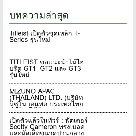
บทความล่าสุด
Titleist เปิดตัวชุดเหล็ก T-
Series รุ่นใหม่
TITLEIST ขอแนะนำไม้ไฮ
บริด GT1, GT2 และ GT3
รุ่นใหม่
MIZUNO APAC
(THAILAND) LTD. (บริษัท
มิซูโน เอแพค ประเทศไทย
จำกัด) ได้จัดงานแถลงข่าว
เปิดตัวเป็นผู้นำเข้าและจัด
เปิดตัวแล้วในทัวร์ : พัตเตอร์
จำหน่ายผลิตภัณฑ์มิซูโน
Scotty Cameron ทรงเบลด
กอล์ฟประจำประเทศไทย
และมัลเล็ทขนาดปานกลาง
อย่างเป็นทางการ