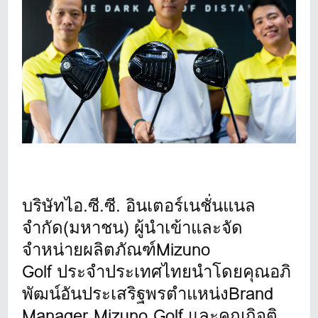
บริษัทไอ.ซี.ซี. อินเตอร์เนชั่
นแนล
จำกัด(มหาชน) ผู้นำเข้
าและจัด
จำหน่ายผลิตภัณฑ์Mizuno
Golf ประจำประเทศไทยนำโดยคุณอภิ
พัฒน์อันประเสริฐพรตำแหน่งBrand
Manager Mizuno Golf และคุณกิจติ