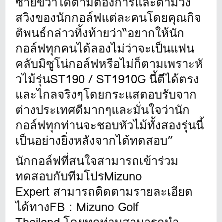
ซ้ายขวาได้ตามต้
องการและตามวง
สวิงของนักกอล์
ฟแต่ละคนโดยคุณกิจ
ติพนธ์กล่าวทิ้
งท้ายว่า“อยากให้นัก
กอล์ฟทุ
กคนได้ลองไม่ว่าจะเป็นแฟน
คลับมิ
ซูโน่กอล์ฟหรือไม่ก็ตามเพราะหั
วไม้รุ่นST190 / ST1910G นี้ตีได้ตรง
และไกลจริงๆ
โดยกระแสตอบรับจาก
ต่างประเทศดี
มากๆและมั่นใจว่านัก
กอล์ฟทุกท่
านจะชอบหัวไม้ทั้งสองรุ่นนี้
เป็
นอย่างยิ่งหลังจากได้ทดสอบ”
นักกอล์ฟที่สนใจสามารถเข้าร่
วม
ทดสอบกับทีมโปรMizuno
Expert สามารถติดตามรายละเอี
ยด
ได้ทางFB : Mizuno Golf