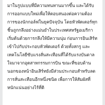
มาในรูปแบบที่มี
ความทนทานมากขึ้น และได้รับ
การออกแบบใหม่เพื่อให้
ตอบสนองต่อความต้อง
การของนั
กกอล์ฟในยุคปัจจุบัน โดยหัวพัตเตอร์ทุก
ชิ้นถูกกลึ
งอย่างแม่นยำในประเทศสหรัฐอเมริ
กา
เริ่มต้นด้วยการกลึงให้มีความนุ่
ม ก่อนการอินเสิร์ท
เข้าไปกั
บประกอบหัวพัตเตอร์ ด้วยทั้งสกรู และ
เทคโนโลยีซับแรงสั่นสะเทื
อนที่ได้รับแรงบันดาล
ใจมาจากอุ
ตสาหกรรมการบิน ขณะที่ขอบด้าน
นอกของหน้าอินเสิ
ร์ทยังมีส่วนประกอบสำหรั
บลด
การสั่นสะเทือนอีกหนึ่งชนิด เพื่อการให้สัมผัสที่
หนักแน่
นอย่างไร้ที่ติ