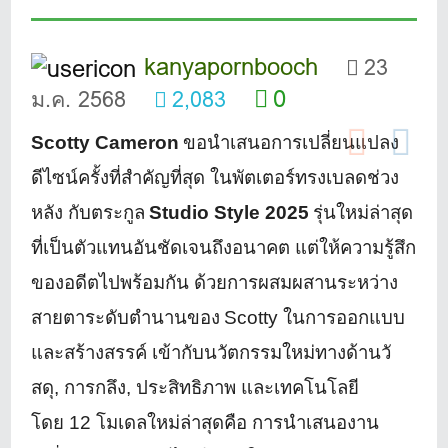
kanyapornbooch
23
0
ม.ค. 2568
2,083
Scotty Cameron
ขอนำเสนอการเปลี่ยนแปลง
ดีไซน์
ครั้งที่สำคัญที่สุด ในพัตเตอร์ทรงเบลดช่วง
หลัง กับตระกูล
Studio Style
2025
รุ่นใหม่ล่าสุด
ที่เป็นตัวแทนอันชัดเจนถึงอนาคต แต่ให้ความรู้สึก
ของอดีตไปพร้
อมกัน ด้วยการผสมผสานระหว่าง
สายตาระดั
บตำนานของ
Scotty
ในการออกแบบ
และสร้างสรรค์ เข้ากับนวัตกรรมใหม่ทางด้านวั
สดุ
,
การกลึง
,
ประสิทธิภาพ และเทคโนโลยี
โดย
12
โมเดลใหม่ล่าสุดคือ การนำเสนองาน