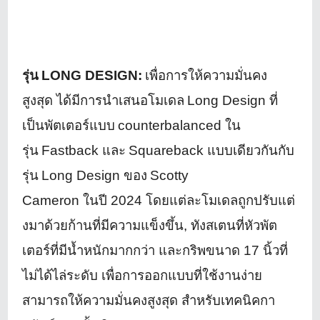
รุ่น
LONG DESIGN:
เพื่อการให้ความมั่นคง
สูงสุด ได้มีการนำเสนอโมเดล
Long Design
ที่
เป็นพัตเตอร์แบบ
counterbalanced
ใน
รุ่น
Fastback
และ
Squareback
แบบเดียวกันกับ
รุ่น
Long Design
ของ
Scotty
Cameron
ในปี
2024
โดยแต่ละโมเดลถูกปรับแต่
งมาด้
วยก้านที่มีความแข็งขึ้น
,
ทังสเตนที่หัวพัต
เตอร์ที่มีน้ำ
หนักมากกว่า และกริพขนาด
17
นิ้วที่
ไม่ได้ไล่ระดับ เพื่อการออกแบบที่ใช้งานง่าย
สามารถให้ความมั่นคงสูงสุด สำหรับเทคนิคกา