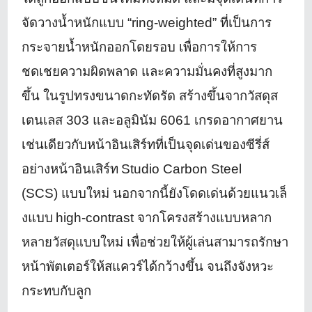
จัดวางน้ำหนั
กแบบ “
ring-weighted”
ที่เป็นการ
กระจายน้ำหนั
กออกโดยรอบ เพื่อการให้การ
ชดเชยความผิดพลาด และความมั่นคงที่สูงมาก
ขึ้น ในรูปทรงขนาดกะทัดรัด สร้างขึ้นจากวัสดุส
เตนเลส
303
และอลูมินัม
6061
เกรดอากาศยาน
เช่นเดียวกับหน้าอินเสิร์ทที่
เป็นจุดเด่นของซีรี่ส์
อย่างหน้
าอินเสิร์ท
Studio Carbon Steel
(SCS)
แบบใหม่ นอกจากนี้ยังโดดเด่นด้วยแนวเล็
งแบบ
high-contrast
จากโครงสร้างแบบหลาก
หลายวัสดุ
แบบใหม่ เพื่อช่วยให้ผู้เล่นสามารถรั
กษา
หน้าพัตเตอร์ให้สแควร์ได้กว้
างขึ้น จนถึงจังหวะ
กระทบกับลูก