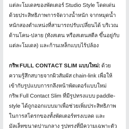
แต่ละโมเดลของพัตเตอร์
Studio Style
โดดเด่น
ด้วยประสิทธิภาพการจั
ดวางน้ำหนัก จากหมุดน้ำ
หนักสองตำแหน่งที่
สามารถปรับเปลี่ยนได้ บริเวณ
ด้านโคน-ปลาย (ทังสเตน หรือสเตนสตีล ขึ้นอยู่กับ
แต่ละโมเดล) และก้านเหล็กแบบไร้ปล้อง
กริพ
FULL CONTACT SLIM
แบบใหม่:
ด้วย
ความรู้สึกสบายจากผิวสัมผัส
chain-link
เพื่อให้
เข้ากับรูปแบบการกลึ
งหน้าพัตเตอร์แบบใหม่
กริพ
Full Contact Slim
ที่มีรูปทรงแบบ
paddle-
style
ได้ถูกออกแบบมาเพื่อช่วยเพิ่
มประสิทธิภาพ
ในการสโตรกของทั้
งพัตเตอร์ทรงเบลด และ
มัลเล็ทขนาดปานกลาง รูปทรงที่มีความเฉพาะตัว