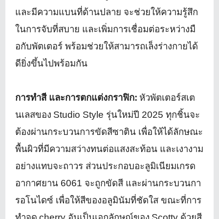
และมีความแบนที่ด้านปลาย จะช่วยให้ความรู้สึก
ในการจับที่
สบาย และเพิ่มการเชื่อมต่อระหว่างมื
อกับพัตเตอร์ พร้อมช่วยให้สามารถเล็งร่
างกายได้
ดียิ่งขึ้นไปพร้อมกัน
การทำสี และการตกแต่งกราฟิก:
หัวพัตเตอร์สเต
นเลสของ
Studio Style
รุ่นใหม่ปี
2025
ทุกชิ้นจะ
ต้องผ่านกระบวนการขั
ดสีซาติน เพื่อให้ได้ลักษณะ
พื้นผิวที่มี
ความสว่างทนต่อแสงสะท้อน และเงางาม
อย่างแทบจะถาวร ส่วนประกอบอะลูมิเนี
ยมเกรด
อากาศยาน
6061
จะถูกขัดสี และผ่านกระบวนกา
รอโนไดซ์ เพื่อให้สีของอลูมินัมที่ชัดใส ขณะที่การ
ทำจุด
cherry
อันเป็นเอกลักษณ์ของ
Scotty
ด้วยสี