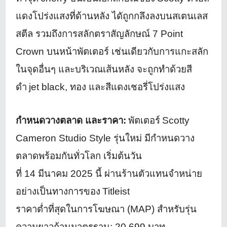
แดงโปร่งแสงที่ด้านหลัง ไดัถูกกลึงลงบนสเตนเลส
สตีล รวมถึงการสลักตราสัญลักษณ์
7
Point
Crown
บนหน้าพัตเตอร์ เช่นเดียวกับการแกะสลัก
ในจุดอื่
นๆ และบริเวณเส้นหลัง จะถูกทำด้วยสี
ดำ
jet black,
ทอง และสีแดงเชอรี่โปร่งแสง
กำหนดวางตลาด และราคา:
พัตเตอร์
Scotty
Cameron Studio Style
รุ่นใหม่ มีกำหนดวาง
ตลาดพร้อมกันทั่วโลก เริ่มต้นวัน
ที่
14
มีนาคม
2025
นี้ ผ่านร้านตัวแทนจำหน่าย
อย่างเป็
นทางการของ
Titleist
ราคาต่ำที่สุดในการโฆษณา (
MAP)
สำหรับรุ่น
ความยาวก้านมาตรฐาน:
20,699
บาท