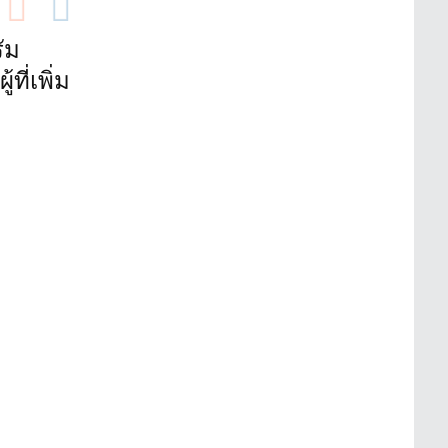
ัม
ี่เพิ่ม