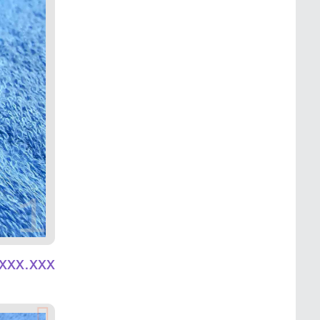
1
xxx.xxx