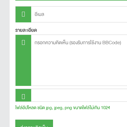
รายละเอียด
ไฟล์อัปโหลด ชนิด jpg, jpeg, png ขนาดไฟล์ไม่เกิน 1024