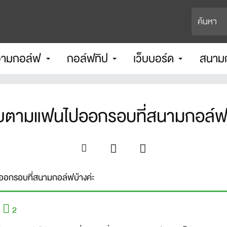
ามกอล์ฟ
กอล์ฟทิป
เว็บบอร์ด
สนาม
ยตามแฟนไปออกรอบที่สนามกอล์ฟบ
อกรอบที่สนามกอล์ฟบ้างค่ะ
2