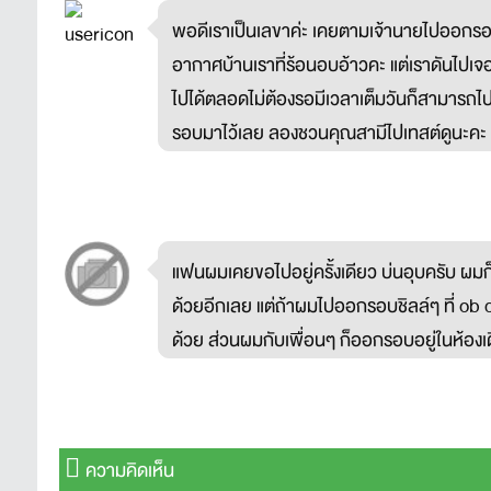
พอดีเราเป็นเลขาค่ะ เคยตามเจ้านายไปออกรอ
อากาศบ้านเราที่ร้อนอบอ้าวคะ แต่เราดันไปเจอท
ไปได้ตลอดไม่ต้องรอมีเวลาเต็มวันก็สามารถไปได
รอบมาไว้เลย ลองชวนคุณสามีไปเทสต์ดูนะคะ ป
แฟนผมเคยขอไปอยู่ครั้งเดียว บ่นอุบครับ ผมก
ด้วยอีกเลย แต่ถ้าผมไปออกรอบชิลล์ๆ ที่ ob
ด้วย ส่วนผมกับเพื่อนๆ ก็ออกรอบอยู่ในห้องเด
ความคิดเห็น