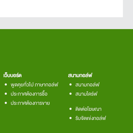
เว็บบอร์ด
สนามกอล์ฟ
พูดคุยทั่วไป ภาษากอล์ฟ
สนามกอล์ฟ
ประกาศต้องการชื้อ
สนามไดร์ฟ
ประกาศต้องการขาย
ติดต่อโฆษณา
รับจัดแข่งกอล์ฟ