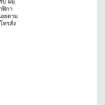
รับ ผม
าฬิกา
น่อยตาม
ทรสั่ง