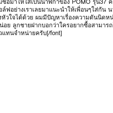
มซื้อมาให้ใส่เป็นนาฬิกาของ POMO รุ่น37 ค
กอล์ฟอย่างเราเลยมาแนะนำให้เพื่อนๆใส่กัน น
หัวใจได้ด้วย ผมมีปัญหาเรื่องความดันนิดห
หน่อย ลูกชายฝากบอกว่าใครอยากซื้อสามารถโ
ัวแทนจำหน่ายครับ[/font]