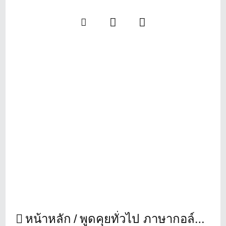
หน้าหลัก
พูดคุยทั่วไป ภาษากอล์ฟ
นา