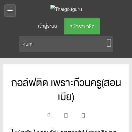
เข้าสู่ระบบ
สมัครสมาชิก
กอล์ฟติด เพราะก๊วนครู(สอน
เมีย)