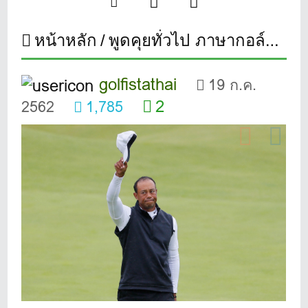
หน้าหลัก
พูดคุยทั่วไป ภาษากอล์ฟ
5 
golfistathai
19 ก.ค.
2
2562
1,785