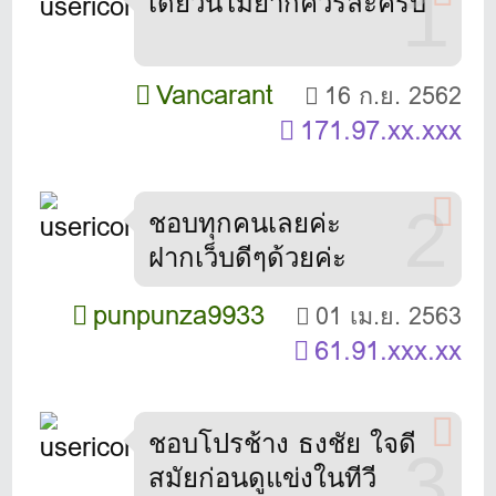
1
เดี๋ยวนี้ไม่ยากควรละครับ
Vancarant
16 ก.ย. 2562
171.97.xx.xxx
2
ชอบทุกคนเลยค่ะ
ฝากเว็บดีๆด้วยค่ะ
punpunza9933
01 เม.ย. 2563
61.91.xxx.xx
ชอบโปรช้าง ธงชัย ใจดี
3
สมัยก่อนดูแข่งในทีวี