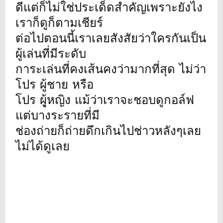
ดีแต่ก็ไม่ใช่ประเด็ดสำคัญเพราะยังไง
เราก็ดูก็ตามเชียร์
ต่อไปตอนนี้เราเลยสังสัยว่าใครกันเป็น
ผู้เล่นที่มีระดับ
การะเล่นที่คงเส้นคงว่ามากที่สุด ไม่ว่า
โปร ผู้ชาย หรือ
โปร ผุู้หญิง แม้ว่าเราจะชอบดูกอล์ฟ
แต่บางระรายที่มี
ช่องถ่ายก็ถ่ายดึกเกินไปช่าวหลังๆเลย
ไม่ได้ดูเลย