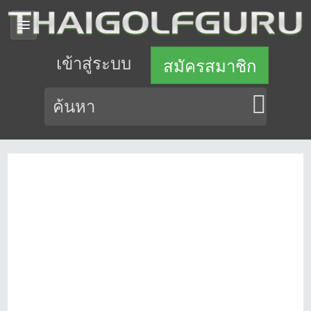
เข้าสู่ระบบ
สมัครสมาชิก