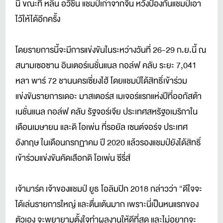
นี้ ขณะที่ หลิน อวีชิน แชมป์เก่าจากจีน หวังป้องกันแชมป์เอา
ไว้ให้ได้อีกครั้ง
โดยรายการนี้จะมีการแข่งขันในระหว่างวันที่ 26-29 ก.ย.นี้ ณ
สนามเซอซาน อินเตอร์เนชั่นแนล กอล์ฟ คลับ ระยะ 7,041
หลา พาร์ 72 ชานนครเซี่ยงไฮ้ โดยแชมป์ได้สิทธิ์เข้าร่วม
แข่งขันรายการเดอะ มาสเตอร์ส เมเจอร์แรกแห่งปีที่ออกัสต้า
เนชั่นแนล กอล์ฟ คลับ รัฐจอร์เจีย ประเทศสหรัฐอเมริกาใน
เดือนเมษายน และดิ โอเพ่น ที่รอยัล เซนต์จอร์จ ประเทศ
อังกฤษ ในเดือนกรกฏาคม ปี 2020 แล้วรองแชมป์ยังได้สิทธิ์
เข้าร่วมแข่งขันคัดเลือกดิ โอเพ่น ซีรี่ส์
เจ้ามาร์ค เจ้าของแชมป์ ยูธ โอลิมปิก 2018 กล่าวว่า “ดีใจจะ
ได้เล่นรายการใหญ่ และตื่นเต้นมาก เพราะนี่เป็นหนแรกของ
ตัวเอง จะพยายามตั้งใจทำผลงานให้ดีที่สุด และไม่อยากจะ