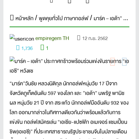
หน้าหลัก
พูดคุยทั่วไป ภาษากอล์ฟ
มาร์ค – เอด้า” ประกาศกร้าวพร้อมร่วมแข่งขันรายการ “เอเอซี” หวังแช
empiregem TH
12 ก.ย. 2562
1
1,736
“มาร์ค”วันชัย หลวงนิติกุล นักกอล์ฟหนุ่มวัย 17 ปีจาก
จังหวัดภูเก็ตอันดับ 597 ของโลก และ ”เอด้า” นพรัฐ พานิช
ผล หนุ่มวัย 21 ปี จาก สระแก้ว นักกอล์ฟมืออันดับ 932 ของ
โลก ออกมากล่าวในทิศทางเดียวกันว่าพร้อมแล้วกับการ
แข่งขัน กอล์ฟสมัครเล่น “เอเชีย-แปซฟิก อเมเจอร์ แชมเปี้ยน
ชิพ(เอเอซี)” ที่ประเทศสาธารณรัฐประชาชนจีนในปลายเดือน