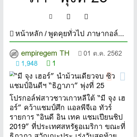
หน้าหลัก
พูดคุยทั่วไป ภาษากอล์ฟ
“ม
empiregem TH
01 ต.ค. 2562
1
1,948
โปรกอล์ฟสาวชาวเกาหลีใต้ “มี จุง เฮ
อร์” คว้าแชมป์ศึก แอลพีจีเอ ทัวร์
รายการ “อินดี อิน เทค แชมเปียนชิป
2019” ที่ประเทศสหรัฐอเมริกา ขณะที่
ธิฎาภา สุวัณณะปุระ เร่งวันสุดท้าย