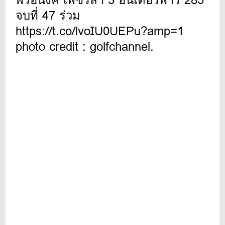
จบที่ 47 ร่วม
https://t.co/lvoIU0UEPu?amp=1
photo credit : golfchannel.