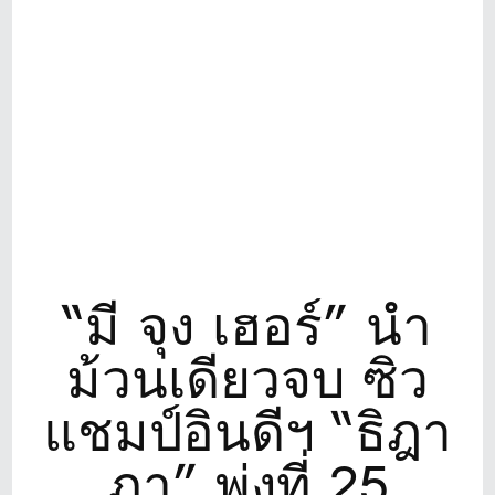
“มี จุง เฮอร์” นำ
ม้วนเดียวจบ ซิว
แชมป์อินดีฯ “ธิฎา
ภา” พุ่งที่ 25