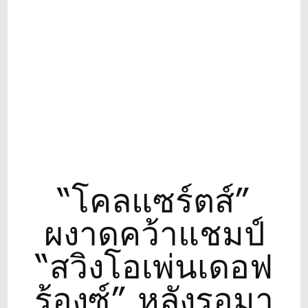
“โคลแซร์ตส์”
ผงาดคว้าแชมป์
“สวิงโอเพ่นเดอฟ
ร้องซ์” หลังรอมา