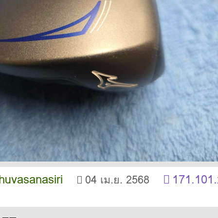
huvasanasiri
171.101.
04 เม.ย. 2568