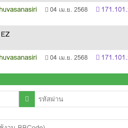
huvasanasiri
171.101.
04 เม.ย. 2568
huvasanasiri
171.101.
04 เม.ย. 2568