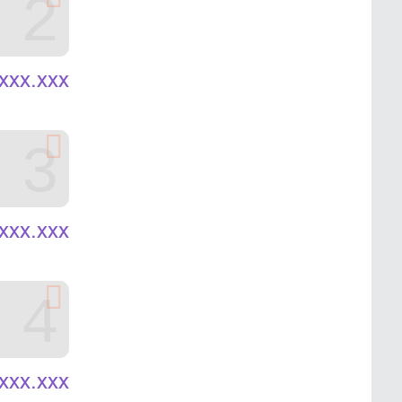
2
xxx.xxx
3
xxx.xxx
4
xxx.xxx