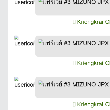
Kriengkrai C
Kriengkrai C
Kriengkrai C