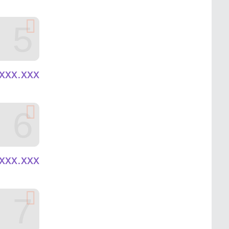
5
xxx.xxx
6
xxx.xxx
7