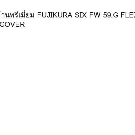
ก้านพรีเมี่ยม FUJIKURA SIX FW 59.G FLE
O COVER