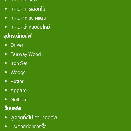
เทคนิคการเลือกไม้
เทคนิคการวางแผน
เทคนิคสำหรับมือใหม่
อุปกรณ์กอล์ฟ
Driver
Fairway Wood
Iron Set
Wedge
Putter
Apparel
Golf Ball
เว็บบอร์ด
พูดคุยทั่วไป ภาษากอล์ฟ
ประกาศต้องการชื้อ