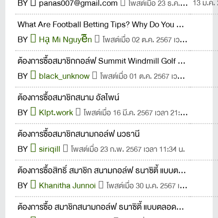
BY
panas007@gmail.com
โพสต์เมื่อ 23 ธ.ค. 2567 เวลา 12:00 น.
What Are Football Betting Tips? Why Do You Need Football Tips?
BY
Hạ Mi Nguyễn
โพสต์เมื่อ 02 ต.ค. 2567 เวลา 17:22 น.
ต้องการซื้อสมาชิกกอล์ฟ Summit Windmill Golf Club
BY
black_unknow
โพสต์เมื่อ 01 ต.ค. 2567 เวลา 15:12 น.
ต้องการซื้อสมาชิกสนาม อัลไพน์
BY
Klpt.work
โพสต์เมื่อ 16 มี.ค. 2567 เวลา 21:00 น.
ต้องการซื้อสมาชิกสนามกอล์ฟ นวธานี
BY
siriqill
โพสต์เมื่อ 23 ก.พ. 2567 เวลา 11:34 น.
ต้องการซื้อสิทธิ์ สมาชิก สนามกอล์ฟ ธนาซิตี้ แบบตลอดชีพ
BY
Khanitha Junnoi
โพสต์เมื่อ 30 ม.ค. 2567 เวลา 17:18 น.
ต้องการซื้อ สมาชิกสนามกอล์ฟ ธนาซิตี้ แบบตลอดชีพ ด่วน!!!