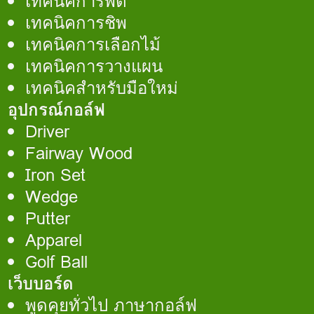
เทคนิคการพัต
เทคนิคการชิพ
เทคนิคการเลือกไม้
เทคนิคการวางแผน
เทคนิคสำหรับมือใหม่
อุปกรณ์กอล์ฟ
Driver
Fairway Wood
Iron Set
Wedge
Putter
Apparel
Golf Ball
เว็บบอร์ด
พูดคุยทั่วไป ภาษากอล์ฟ