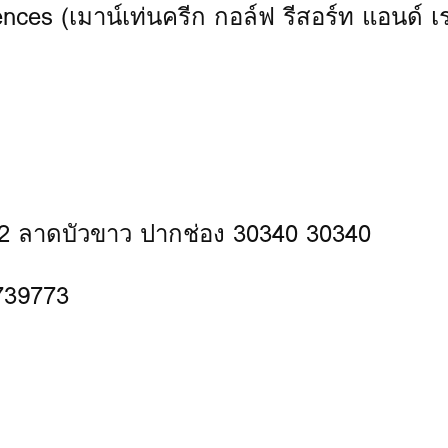
ences (เมาน์เท่นครีก กอล์ฟ รีสอร์ท แอนด์ เ
ม.92 ลาดบัวขาว ปากช่อง 30340 30340
739773