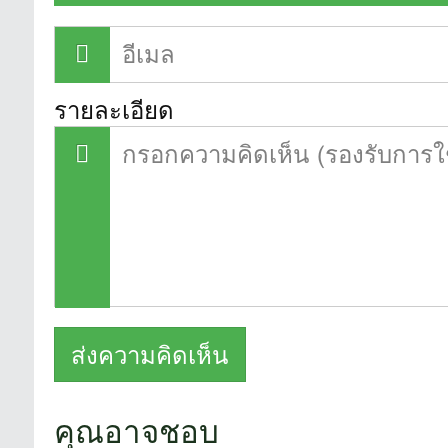
รายละเอียด
คุณอาจชอบ