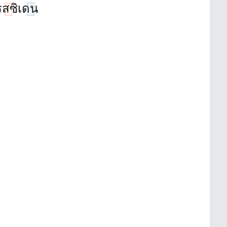
รสซิเดน