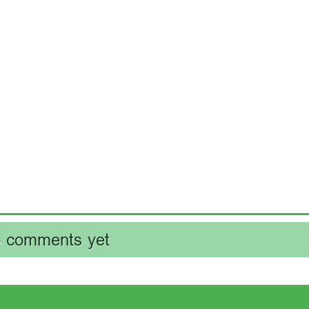
 comments yet