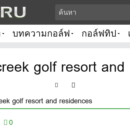
ท
บทความกอล์ฟ
กอล์ฟทิป
reek golf resort and
eek golf resort and residences
0