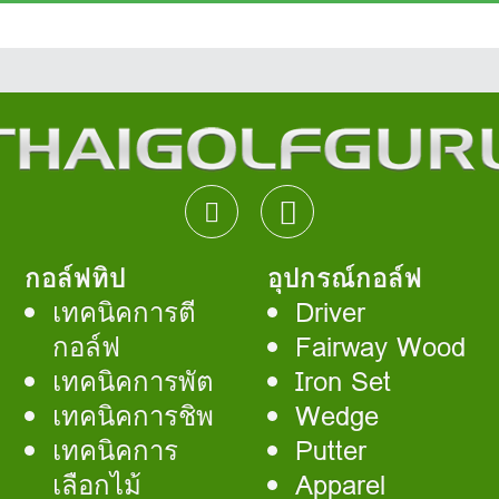
กอล์ฟทิป
อุปกรณ์กอล์ฟ
เทคนิคการตี
Driver
กอล์ฟ
Fairway Wood
เทคนิคการพัต
Iron Set
เทคนิคการชิพ
Wedge
เทคนิคการ
Putter
เลือกไม้
Apparel