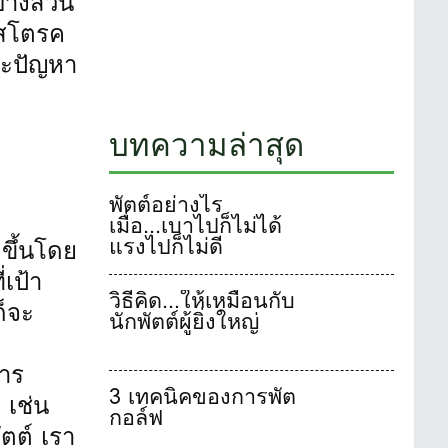
างส่วน
ยสโตรค
าะปัญหา
บทความล่าสุด
พัตต์อย่างไร
เมื่อ...เบาไปก็ไม่ได้
แรงไปก็ไม่ดี
ขึ้นโดย
เป้า
วิธีคิด...ให้เหมือนกับ
ก็จะ
นักพัตต์ผู้ยิ่งใหญ่
าร
3 เทคนิคของการพัต
 เช่น
กอล์ฟ
ตต์ เรา