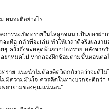
จม ผมจะตีอย่างไร
เบสิคการระเบิดทรายในไลลูกจมมาเป็นของฝาก
กจะท้อ กลัวที่จะเล่น ทำให้เวลาตีจริงผลงา
ๆ ครั้งถึงจะหลุดพ้นจากบ่อทราย หลังจากวัน
อยๆหมดไป หากลองฝึกซ้อมตามขั้นตอนต่อไป
อทราย แนะนำไม่ต้องคิดวิตกกังวลว่าจะตีไม่ไ
บบไม่มีความมั่นใจ ควรคิดในทางบวกจะดีกว่า
วามพยายามของคุณแน่นอน”