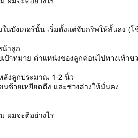
จม ผมจะตีอย่างไร
บังเกอร์นั้น เริ่มตั้งแต่จับกริพให้สั้นลง (โ
หน้าลูก
กับเป้าหมาย ตำแหน่งของลูกค่อนไปทางเท้าข
หลังลูกประมาณ 1-2 นิ้ว
นซ้ายเหยียดตึง และช่วงล่างให้มั่นคง
จม ผมจะตีอย่างไร