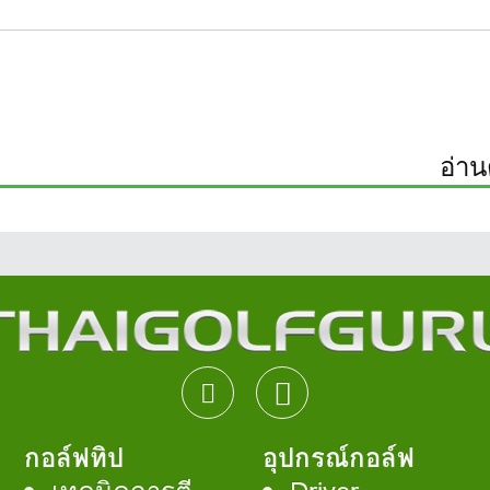
อ่าน
กอล์ฟทิป
อุปกรณ์กอล์ฟ