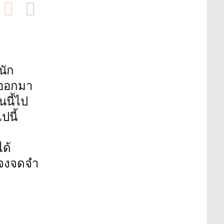
นัก
นออกมา
นี้ไป
นี้
ด้
 จงจดจำ