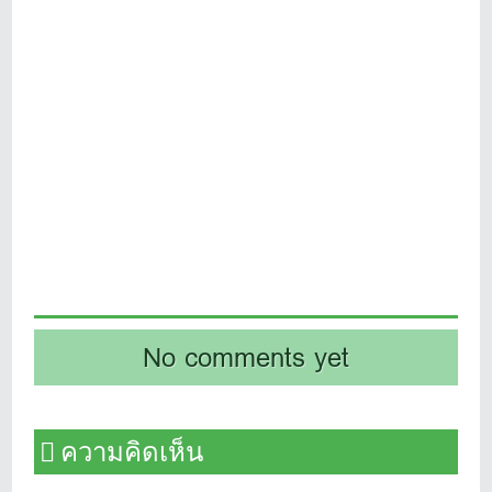
No comments yet
ความคิดเห็น