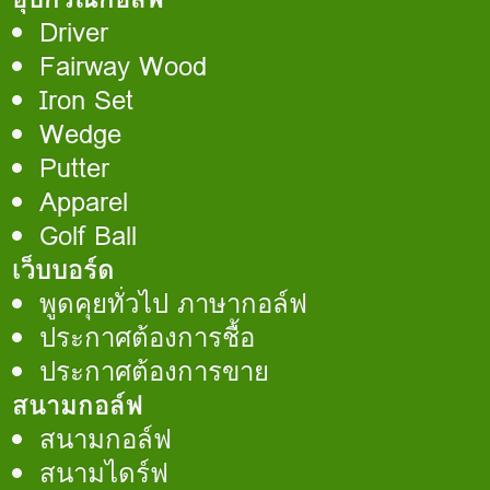
Driver
Fairway Wood
Iron Set
Wedge
Putter
Apparel
Golf Ball
เว็บบอร์ด
พูดคุยทั่วไป ภาษากอล์ฟ
ประกาศต้องการชื้อ
ประกาศต้องการขาย
สนามกอล์ฟ
สนามกอล์ฟ
สนามไดร์ฟ