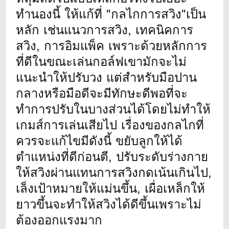
ทำนองนี้ ให้แก้ที่ "กลไกการสวิง"เป็น
หลัก เช่นแนวการสวิง, เทคนิคการ
สวิง, การอิมแพ็ค เพราะด้วยหลักการ
ที่ดีในขณะเล่นกอล์ฟเขามักจะไม่
แนะนำให้ปรับวง แต่สำหรับมือปาน
กลางหรือมือดีจะมีทักษะดีพอที่จะ
ทำการปรับในบางส่วนได้โดยไม่ทำให้
เกมส์การเล่นเสียไป เรื่องของกลไกที่
ควรจะแก้ไขมีดังนี้ ขยับลูกให้ได้
ตำแหน่งที่ดีก่อนตี, ปรับระดับร่างกาย
ให้สวิงผ่านแทนการสวิงกดเน้นเกินไป,
เล็งเป้าหมายให้แม่นขึ้น, เผื่อเหล็กให้
ยาวขึ้นจะทำให้สวิงได้ดีขึ้นเพราะไม่
ต้องออกแรงมาก