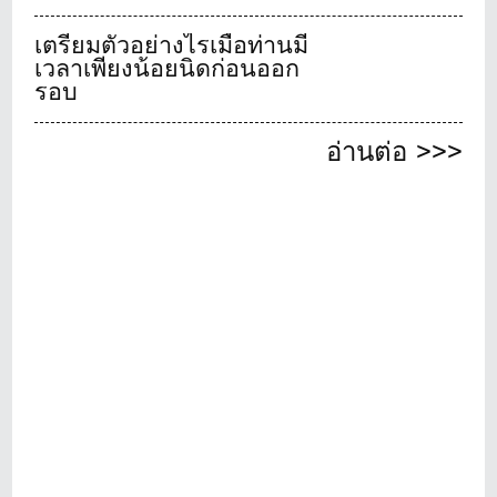
เตรียมตัวอย่างไรเมื่อท่านมี
เวลาเพียงน้อยนิดก่อนออก
รอบ
อ่านต่อ >>>