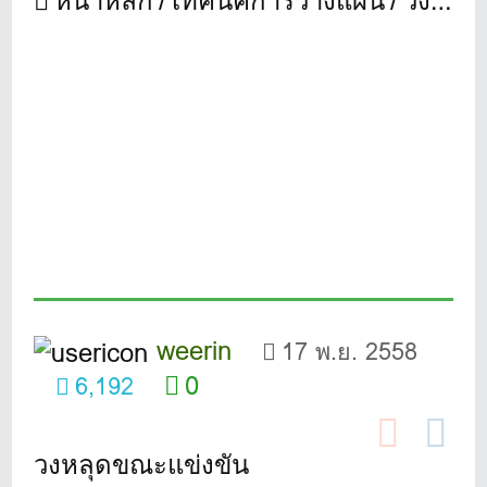
หน้าหลัก
เทคนิคการวางแผน
วงหลุดขณะแข่งขัน
weerin
17 พ.ย. 2558
0
6,192
วงหลุดขณะแข่งขัน