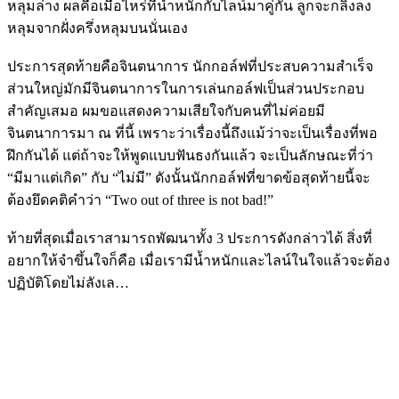
หลุมล่าง ผลคือเมื่อไหร่ที่น้ำหนักกับไลน์มาคู่กัน ลูกจะกลิ้งลง
หลุมจากฝั่งครึ่งหลุมบนนั่นเอง
ประการสุดท้ายคือจินตนาการ นักกอล์ฟที่ประสบความสำเร็จ
ส่วนใหญ่มักมีจินตนาการในการเล่นกอล์ฟเป็นส่วนประกอบ
สำคัญเสมอ ผมขอแสดงความเสียใจกับคนที่ไม่ค่อยมี
จินตนาการมา ณ ที่นี้ เพราะว่าเรื่องนี้ถึงแม้ว่าจะเป็นเรื่องที่พอ
ฝึกกันได้ แต่ถ้าจะให้พูดแบบฟันธงกันแล้ว จะเป็นลักษณะที่ว่า
“มีมาแต่เกิด” กับ “ไม่มี” ดังนั้นนักกอล์ฟที่ขาดข้อสุดท้ายนี้จะ
ต้องยึดคติคำว่า “Two out of three is not bad!”
ท้ายที่สุดเมื่อเราสามารถพัฒนาทั้ง 3 ประการดังกล่าวได้ สิ่งที่
อยากให้จำขึ้นใจก็คือ เมื่อเรามีน้ำหนักและไลน์ในใจแล้วจะต้อง
ปฏิบัติโดยไม่ลังเล…