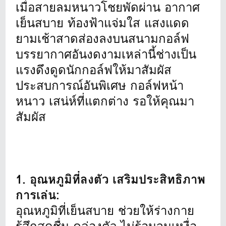
เมื่อสายลมหนาวโชยพัดผ่าน อากาศ
เย็นสบาย ท้องฟ้าแจ่มใส แสงแดด
ยามเช้าสาดส่องลงบนสนามกอล์ฟ
บรรยากาศอันงดงามเหล่านี้ช่างเป็น
แรงดึงดูดนักกอล์ฟให้มาสัมผัส
ประสบการณ์อันพิเศษ กอล์ฟหน้า
หนาว เสน่ห์ที่แตกต่าง รอให้คุณมา
สัมผัส
1. อุณหภูมิที่ลงตัว เสริมประสิทธิภาพ
การเล่น:
อุณหภูมิที่เย็นสบาย ช่วยให้ร่างกาย