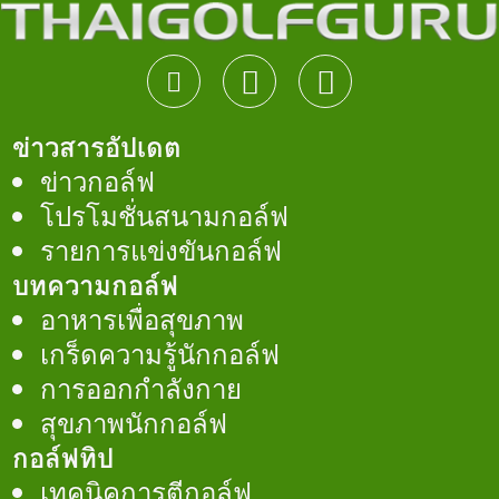
ข่าวสารอัปเดต
ข่าวกอล์ฟ
โปรโมชั่นสนามกอล์ฟ
รายการแข่งขันกอล์ฟ
บทความกอล์ฟ
อาหารเพื่อสุขภาพ
เกร็ดความรู้นักกอล์ฟ
การออกกำลังกาย
สุขภาพนักกอล์ฟ
กอล์ฟทิป
เทคนิคการตีกอล์ฟ