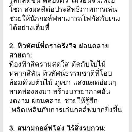
รู้สึกสดชื่น คล่องตัว ไม่ร้อนจนเหงื่อ
โชก ส่งผลดีต่อประสิทธิภาพการเล่น
ช่วยให้นักกอล์ฟสามารถโฟกัสกับเกม
ได้อย่างเต็มที่
2. ทิวทัศน์ที่ตราตรึงใจ ผ่อนคลาย
สายตา:
ท้องฟ้าสีครามสดใส ตัดกับใบไม้
หลากสีสัน ทิวทัศน์ธรรมชาติที่โอบ
ล้อมด้วยต้นไม้ ภูเขา แสงแดดอ่อนๆ
สาดส่องลงมา สร้างบรรยากาศอัน
งดงาม ผ่อนคลาย ช่วยให้รู้สึก
เพลิดเพลินกับการเล่นกอล์ฟมากยิ่งขึ้น
3. สนามกอล์ฟโล่ง ไร้สิ่งรบกวน: