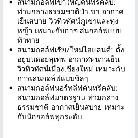
สนามกอล์ฟเขาใหญ่คันทรีคลับ:
ท่ามกลางธรรมชาติป่าเขา อากาศ
เย็นสบาย วิวทิวทัศน์ภูเขาและทุ่ง
หญ้า เหมาะกับการเล่นกอล์ฟแบบ
ท้าทาย
สนามกอล์ฟเชียงใหม่ไฮแลนด์: ตั้ง
อยู่บนดอยสุเทพ อากาศหนาวเย็น
วิวทิวทัศน์เมืองเชียงใหม่ เหมาะกับ
การเล่นกอล์ฟแบบชิลๆ
สนามกอล์ฟนอร์ทลีฟคันทรีคลับ:
สนามกอล์ฟมาตรฐาน ท่ามกลาง
ธรรมชาติ อากาศเย็นสบาย เหมาะ
กับนักกอล์ฟทุกระดับ