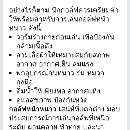
อย่างไรก็ตาม
นักกอล์ฟควรเตรียมตัว
ให้พร้อมสำหรับการเล่นกอล์ฟหน้า
หนาว ดังนี้:
วอร์มร่างกายก่อนเล่น เพื่อป้องกัน
กล้ามเนื้อตึง
สวมเสื้อผ้าให้เหมาะสมกับสภาพ
อากาศ อากาศเย็น ลมแรง
พกอุปกรณ์กันหนาว ร่ม หมวก
ถุงมือ
ดื่มน้ำให้เพียงพอ อากาศแห้ง
ดูแลสุขภาพ ป้องกันหวัด
กอล์ฟหน้าหนาว
เสน่ห์ที่แตกต่าง มอบ
ประสบการณ์การเล่นกอล์ฟที่เหนือ
ระดับ ผ่อนคลาย ท้าทาย และน่า