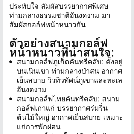
ประทับใจ สัมผัสบรรยากาศพิเศษ
ท่ามกลางธรรมชาติอันงดงาม มา
สัมผัสกอล์ฟหน้าหนาวกัน
ตัวอย่างสนามกอล์ฟ
หน้าหนาวที่น่าสนใจ:
สนามกอล์ฟภูเก็ตคันทรีคลับ: ตั้งอยู่
บนเนินเขา ท่ามกลางป่าสน อากาศ
เย็นสบาย วิวทิวทัศน์ภูเขาและทะเล
อันงดงาม
สนามกอล์ฟไทยคันทรีคลับ: สนาม
กอล์ฟเก่าแก่ บรรยากาศร่มรื่น
ต้นไม้ใหญ่ อากาศเย็นสบาย เหมาะ
แก่การพักผ่อน