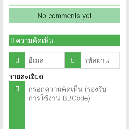
No comments yet
ความคิดเห็น
รายละเอียด