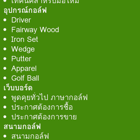
เทคนิคสำหรับมือใหม่
อุปกรณ์กอล์ฟ
Driver
Fairway Wood
Iron Set
Wedge
Putter
Apparel
Golf Ball
เว็บบอร์ด
พูดคุยทั่วไป ภาษากอล์ฟ
ประกาศต้องการชื้อ
ประกาศต้องการขาย
สนามกอล์ฟ
สนามกอล์ฟ