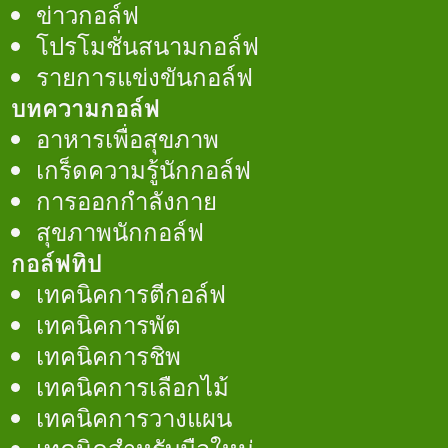
ข่าวกอล์ฟ
โปรโมชั่นสนามกอล์ฟ
รายการแข่งขันกอล์ฟ
บทความกอล์ฟ
อาหารเพื่อสุขภาพ
เกร็ดความรู้นักกอล์ฟ
การออกกำลังกาย
สุขภาพนักกอล์ฟ
กอล์ฟทิป
เทคนิคการตีกอล์ฟ
เทคนิคการพัต
เทคนิคการชิพ
เทคนิคการเลือกไม้
เทคนิคการวางแผน