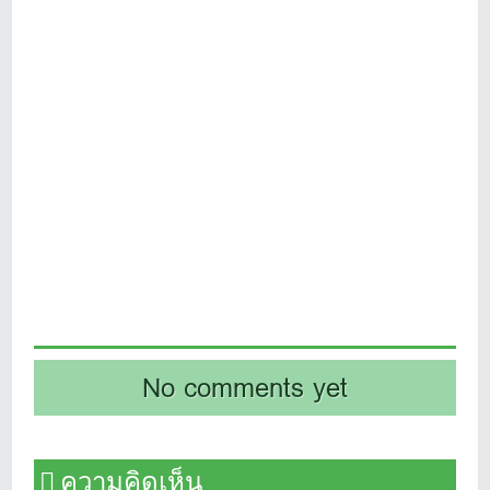
No comments yet
ความคิดเห็น