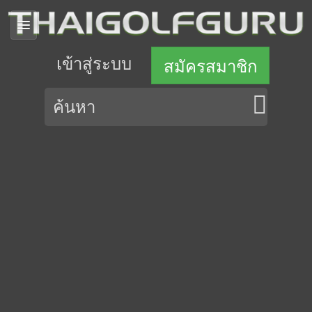
เข้าสู่ระบบ
สมัครสมาชิก