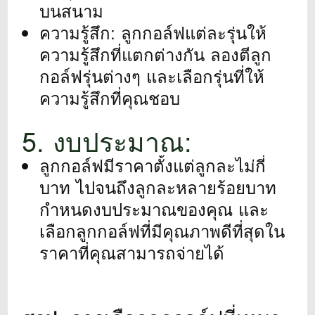
บนสนาม
ความรู้สึก: ลูกกอล์ฟแต่ละรุ่นให้
ความรู้สึกที่แตกต่างกัน ลองตีลูก
กอล์ฟรุ่นต่างๆ และเลือกรุ่นที่ให้
ความรู้สึกที่คุณชอบ
5. งบประมาณ:
ลูกกอล์ฟมีราคาตั้งแต่ลูกละไม่กี่
บาท ไปจนถึงลูกละหลายร้อยบาท
กำหนดงบประมาณของคุณ และ
เลือกลูกกอล์ฟที่มีคุณภาพดีที่สุดใน
ราคาที่คุณสามารถจ่ายได้