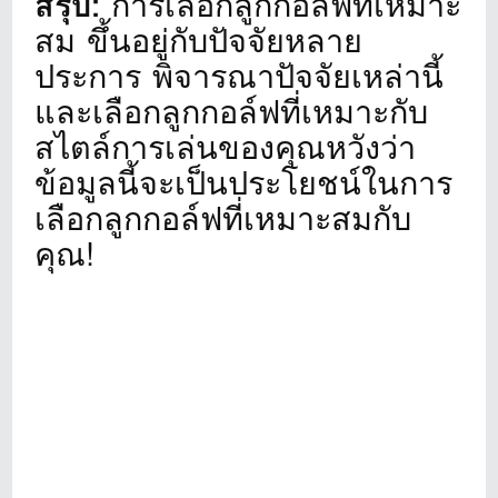
สรุป:
การเลือกลูกกอล์ฟที่เหมาะ
สม ขึ้นอยู่กับปัจจัยหลาย
ประการ พิจารณาปัจจัยเหล่านี้
และเลือกลูกกอล์ฟที่เหมาะกับ
สไตล์การเล่นของคุณหวังว่า
ข้อมูลนี้จะเป็นประโยชน์ในการ
เลือกลูกกอล์ฟที่เหมาะสมกับ
คุณ!