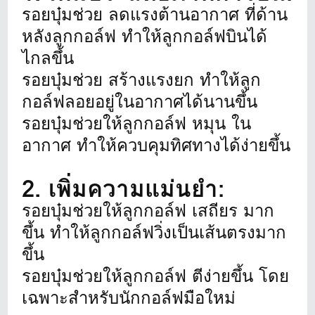
รอยบุ๋มช่วย ลดแรงต้านอากาศ ที่ด้าน
หลังลูกกอล์ฟ ทำให้ลูกกอล์ฟบินได้
ไกลขึ้น
รอยบุ๋มช่วย สร้างแรงยก ทำให้ลูก
กอล์ฟลอยอยู่ในอากาศได้นานขึ้น
รอยบุ๋มช่วยให้ลูกกอล์ฟ หมุน ใน
อากาศ ทำให้ควบคุมทิศทางได้ง่ายขึ้น
2. เพิ่มความแม่นยำ:
รอยบุ๋มช่วยให้ลูกกอล์ฟ เสถียร มาก
ขึ้น ทำให้ลูกกอล์ฟวิ่งเป็นเส้นตรงมาก
ขึ้น
รอยบุ๋มช่วยให้ลูกกอล์ฟ ตีง่ายขึ้น โดย
เฉพาะสำหรับนักกอล์ฟมือใหม่