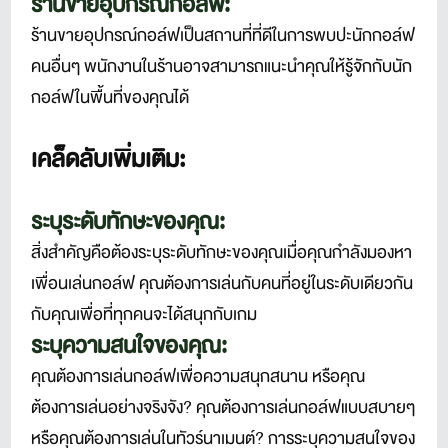
ร้านขาย
อุปกรณ์กอล์ฟ
:
ร้านขายอุปกรณ์กอล์ฟเป็นสถานที่ที่ดีในการพบปะนักกอล์ฟ
คนอื่นๆ พนักงานในร้านอาจสามารถแนะนำคุณให้รู้จักกับนัก
กอล์ฟในพื้นที่ของคุณได้
เคล็ดลับเพิ่มเติม:
ระบุระดับทักษะของคุณ:
สิ่งสำคัญคือต้องระบุระดับทักษะของคุณเมื่อคุณกำลังมองหา
เพื่อนเล่นกอล์ฟ คุณต้องการเล่นกับคนที่อยู่ในระดับเดียวกัน
กับคุณเพื่อที่ทุกคนจะได้สนุกกับเกม
ระบุความสนใจของคุณ:
คุณต้องการเล่นกอล์ฟเพื่อความสนุกสนาน หรือคุณ
ต้องการเล่นอย่างจริงจัง? คุณต้องการเล่นกอล์ฟแบบสบายๆ
หรือคุณต้องการเล่นในทัวร์นาเมนต์? การระบุความสนใจของ