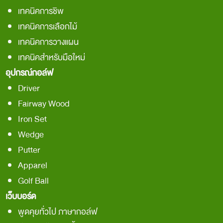
เทคนิคการชิพ
เทคนิคการเลือกไม้
เทคนิคการวางแผน
เทคนิคสำหรับมือใหม่
อุปกรณ์กอล์ฟ
Driver
Fairway Wood
Iron Set
Wedge
Putter
Apparel
Golf Ball
เว็บบอร์ด
พูดคุยทั่วไป ภาษากอล์ฟ