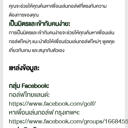
คุณจะช่วยให้คุณค้นหาเพื่อนเล่นกอล์ฟที่ตรงกับความ
ต้องการของคุณ
เป็นมิตรและเข้ากับคนง่าย:
การเป็นมิตรและเข้ากับคนง่ายจะช่วยให้คุณค้นหาเพื่อนเล่น
กอล์ฟใหม่ๆ แนะนำตัวให้เพื่อนร่วมเล่นกอล์ฟใหม่ๆ พูดคุย
เกี่ยวกับเกม และสนุกกับตัวเอง
แหล่งข้อมูล:
กลุ่ม Facebook:
กอล์ฟไทยแลนด์:
https://www.facebook.com/golf/
หาเพื่อนเล่นกอล์ฟ กรุงเทพฯ:
https://www.facebook.com/groups/166845