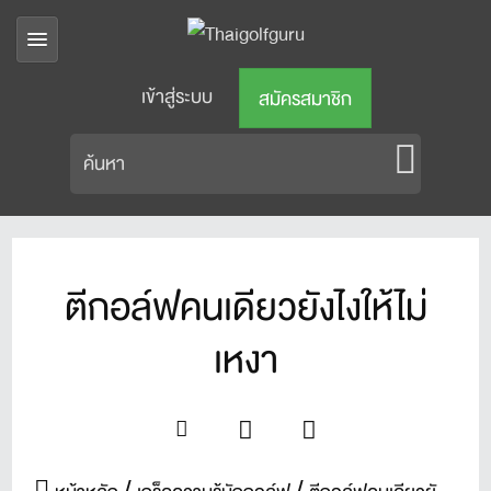
เข้าสู่ระบบ
สมัครสมาชิก
ตีกอล์ฟคนเดียวยังไงให้ไม่
เหงา