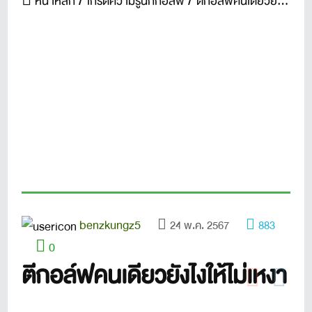
หน้าหลัก
เกร็ดความรู้นักกอล์ฟ
ตีกอล์ฟคนเดียวยังไงให้ไม่เหงา
benzkungz5
24 พ.ค. 2567
883
0
ตีกอล์ฟคนเดียวยังไงให้ไม่เหงา