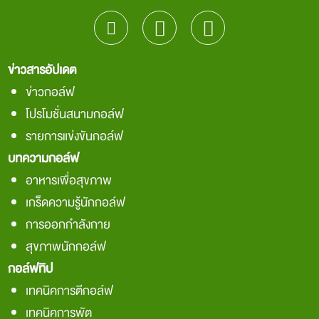
ข่าวสารอัปเดต
ข่าวกอล์ฟ
โปรโมชั่นสนามกอล์ฟ
รายการแข่งขันกอล์ฟ
บทความกอล์ฟ
อาหารเพื่อสุขภาพ
เกร็ดความรู้นักกอล์ฟ
การออกกำลังกาย
สุขภาพนักกอล์ฟ
กอล์ฟทิป
เทคนิคการตีกอล์ฟ
เทคนิคการพัต