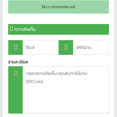
No comments yet
ความคิดเห็น
รายละเอียด