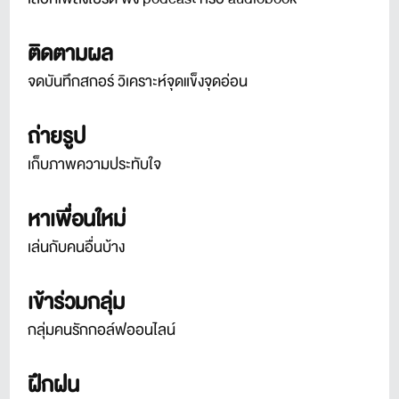
ติดตามผล
จดบันทึกสกอร์ วิเคราะห์จุดแข็งจุดอ่อน
ถ่ายรูป
เก็บภาพความประทับใจ
หาเพื่อนใหม่
เล่นกับคนอื่นบ้าง
เข้าร่วมกลุ่ม
กลุ่มคนรักกอล์ฟออนไลน์
ฝึกฝน