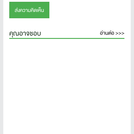
คุณอาจชอบ
อ่านต่อ >>>