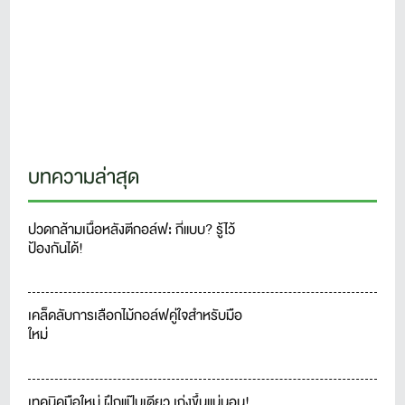
บทความล่าสุด
ปวดกล้ามเนื้อหลังตีกอล์ฟ: กี่แบบ? รู้ไว้
ป้องกันได้!
เคล็ดลับการเลือกไม้กอล์ฟคู่ใจสำหรับมือ
ใหม่
เทคนิคมือใหม่ ฝึกแป๊บเดียว เก่งขึ้นแน่นอน!