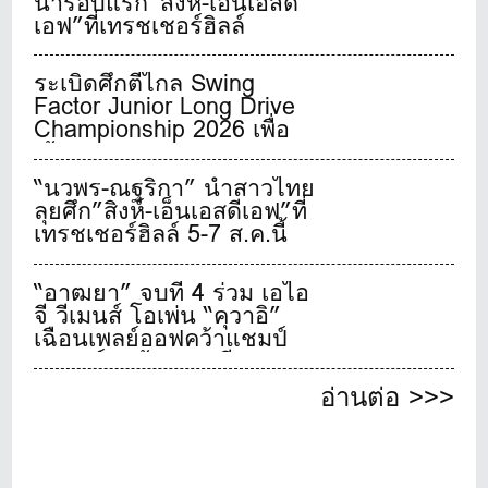
นำรอบแรก”สิงห์-เอ็นเอสดี
เอฟ”ที่เทรชเชอร์ฮิลล์
ระเบิดศึกตีไกล Swing
Factor Junior Long Drive
Championship 2026 เพื่อ
เฟ้นหาสุดยอดเยาวชนจอม
พลังตีไกลชาวไทย
“นวพร-ณฐริกา” นำสาวไทย
ลุยศึก”สิงห์-เอ็นเอสดีเอฟ”ที่
เทรชเชอร์ฮิลล์ 5-7 ส.ค.นี้
“อาฒยา” จบที่ 4 ร่วม เอไอ
จี วีเมนส์ โอเพ่น “คุวาอิ”
เฉือนเพลย์ออฟคว้าแชมป์
เมเจอร์สุดท้ายของปี
อ่านต่อ >>>