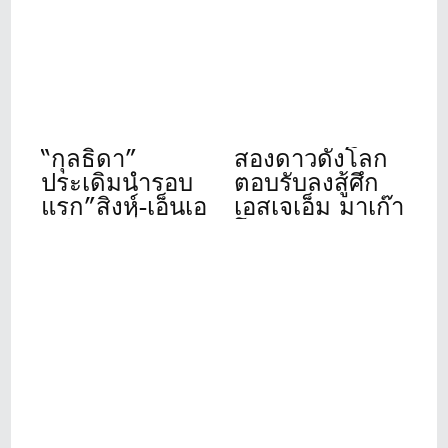
เต็มรูปแบบแล้ว
เซอร์ปาร์ค 22-
วันนี้ ที่ชาญอิส
24 ก.ค.นี้
สระ ทาวเวอร์ 1
“กุลธิดา”
สองดาวดังโลก
ประเดิมนำรอบ
ตอบรับลงสู้ศึก
แรก”สิงห์-เอ็นเอ
เอสเจเอ็ม มาเก๊า
สดีเอฟ”ที่เดอะ
โอเพ่น 2026
วินเทจคลับ
“รฐนน-ปวิธ”
อดีตแชมป์นำทัพ
โปรไทยร่วม
ชิงชัย