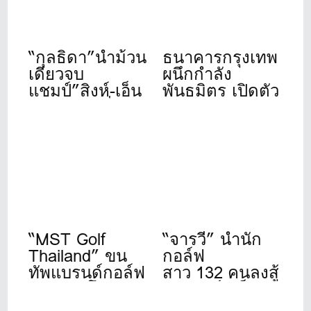
“กุลธิดา”นำม้วน
ธนาคารกรุงเทพ
เดียวจบ
ผนึกกำลัง
แชมป์”สิงห์-เอ็น
พันธมิตร เปิดตัว
เอสดีเอฟ”ที่เดอะ
“Bangkok Bank
วินเทจคลับ
Golf
Tournament
2026” จัดปีที่ 11
“MST Golf
“จารวี” นำนัก
Thailand” ขน
กอล์ฟ
ทัพแบรนด์กอล์ฟ
สาว 132 คนลงสู้
ดังระดับโลก
ศึก”สิงห์- เอ็นเอ
เปิดให้บริการ
สดีเอฟ”ที่วินด์