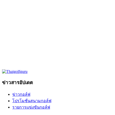
ข่าวสารอัปเดต
ข่าวกอล์ฟ
โปรโมชั่นสนามกอล์ฟ
รายการแข่งขันกอล์ฟ