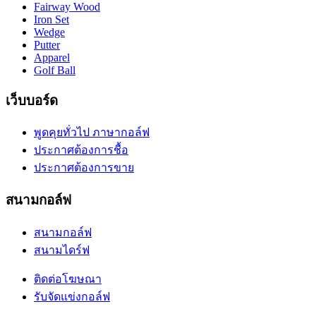
Fairway Wood
Iron Set
Wedge
Putter
Apparel
Golf Ball
เว็บบอร์ด
พูดคุยทั่วไป ภาษากอล์ฟ
ประกาศต้องการชื้อ
ประกาศต้องการขาย
สนามกอล์ฟ
สนามกอล์ฟ
สนามไดร์ฟ
ติดต่อโฆษณา
รับจัดแข่งกอล์ฟ