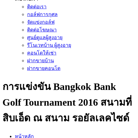
ติดต่อเรา
กอล์ฟการกุศล
จัดแข่งกอล์ฟ
ติดต่อโฆษณา
ศูนย์ดูแลผู้สูงอายุ
รีโนเวทบ้าน ผู้สูงอายุ
คอนโดให้เช่า
ฝากขายบ้าน
ฝากขายคอนโด
การแข่งขัน Bangkok Bank
Golf Tournament 2016 สนามที่
สิบเอ็ด ณ สนาม รอยัลเลคไซด์
หน้าหลัก