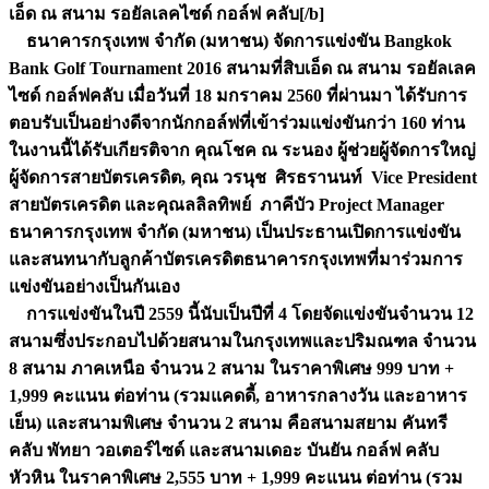
เอ็ด ณ สนาม รอยัลเลคไซด์ กอล์ฟ คลับ[/b]
ธนาคารกรุงเทพ จำกัด (มหาชน) จัดการแข่งขัน Bangkok
Bank Golf Tournament 2016 สนามที่สิบเอ็ด ณ สนาม รอยัลเลค
ไซด์ กอล์ฟคลับ เมื่อวันที่ 18 มกราคม 2560 ที่ผ่านมา ได้รับการ
ตอบรับเป็นอย่างดีจากนักกอล์ฟที่เข้าร่วมแข่งขันกว่า 160 ท่าน
ในงานนี้ได้รับเกียรติจาก คุณโชค ณ ระนอง ผู้ช่วยผู้จัดการใหญ่
ผู้จัดการสายบัตรเครดิต, คุณ วรนุช ศิรธรานนท์ Vice President
สายบัตรเครดิต และคุณลลิลทิพย์ ภาคีบัว Project Manager
ธนาคารกรุงเทพ จำกัด (มหาชน) เป็นประธานเปิดการแข่งขัน
และสนทนากับลูกค้าบัตรเครดิตธนาคารกรุงเทพที่มาร่วมการ
แข่งขันอย่างเป็นกันเอง
การแข่งขันในปี 2559 นี้นับเป็นปีที่ 4 โดยจัดแข่งขันจำนวน 12
สนามซึ่งประกอบไปด้วยสนามในกรุงเทพและปริมณฑล จำนวน
8 สนาม ภาคเหนือ จำนวน 2 สนาม ในราคาพิเศษ 999 บาท +
1,999 คะแนน ต่อท่าน (รวมแคดดี้, อาหารกลางวัน และอาหาร
เย็น) และสนามพิเศษ จำนวน 2 สนาม คือสนามสยาม คันทรี
คลับ พัทยา วอเตอร์ไซด์ และสนามเดอะ บันยัน กอล์ฟ คลับ
หัวหิน ในราคาพิเศษ 2,555 บาท + 1,999 คะแนน ต่อท่าน (รวม