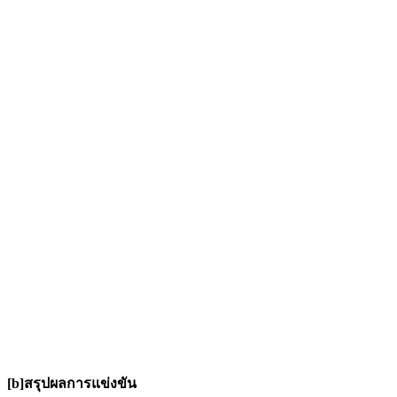
[b]สรุปผลการแข่งขัน