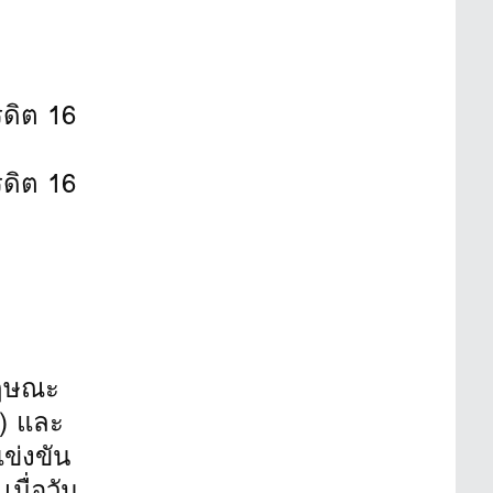
รดิต 16
รดิต 16
ณกฤษณะ
า) และ
ข่งขัน
มื่อวัน