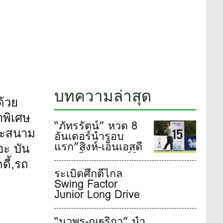
บทความล่าสุด
ด้วย
พิเศษ
“ภัทรรัตน์” หวด 8
ละสนาม
อันเดอร์นำรอบ
แรก”สิงห์-เอ็นเอสดี
ะ บัน
เอฟ”ที่เทรชเชอร์ฮิ
ี้,รถ
ลล์
ระเบิดศึกตีไกล
Swing Factor
Junior Long Drive
Championship
2026 เพื่อเฟ้นหาสุด
“นวพร-ณฐริกา” นำ