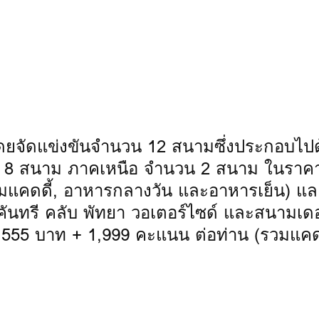
 4 โดยจัดแข่งขันจำนวน 12 สนามซึ่งประกอบไป
8 สนาม ภาคเหนือ จำนวน 2 สนาม ในราคา
วมแคดดี้, อาหารกลางวัน และอาหารเย็น) แ
นทรี คลับ พัทยา วอเตอร์ไซด์ และสนามเดอ
2,555 บาท + 1,999 คะแนน ต่อท่าน (รวมแคดด