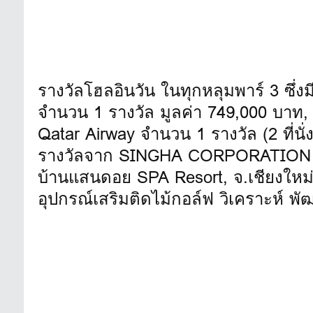
รางวัลโฮลอินวัน ในทุกหลุมพาร์ 3 ซึ่งม
จำนวน 1 รางวัล มูลค่า 749,000 บาท, 
Qatar Airway จำนวน 1 รางวัล (2 ที่นั่
รางวัลจาก SINGHA CORPORATION มูล
บ้านแสนดอย SPA Resort, จ.เชียงใหม่
อุปกรณ์เสริมติดไม้กอล์ฟ วิเคราะห์ พ