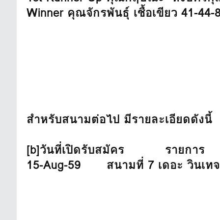
Winner คุณจักรพันธุ์ เชื้อเขียว 41-44-
สำหรับสนามต่อไป มีรายละเอียดดังนี้
[b]วันที่เปิดรับสมัคร รายการ
15-Aug-59 สนามที่ 7 เดอะ วิน