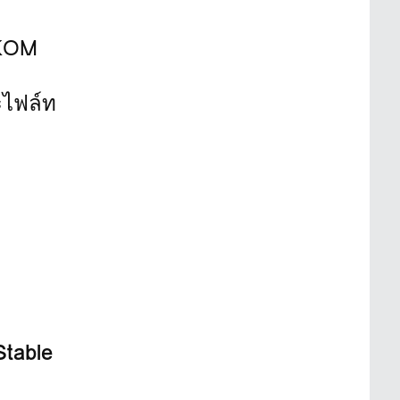
 KOM
ะไฟล์ท
table