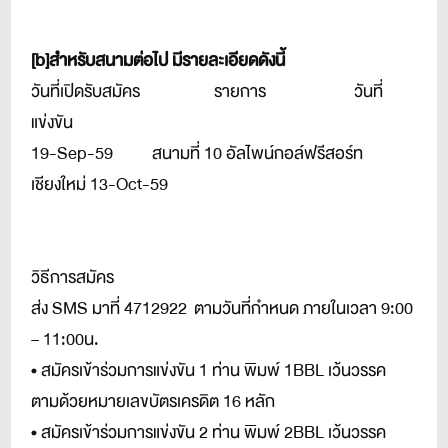
[b]สำหรับสนามต่อไป มีรายละเอียดดังนี้
วันที่เปิดรับสมัคร รายการ วันที่
แข่งขัน
19-Sep-59 สนามที่ 10 อัลไพน์กอล์ฟรีสอร์ท
เชียงใหม่ 13-Oct-59
วิธีการสมัคร
ส่ง SMS มาที่ 4712922 ตามวันที่กำหนด ภายในเวลา 9:00
– 11:00น.
• สมัครเข้าร่วมการแข่งขัน 1 ท่าน พิมพ์ 1BBL เว้นวรรค
ตามด้วยหมายเลขบัตรเครดิต 16 หลัก
• สมัครเข้าร่วมการแข่งขัน 2 ท่าน พิมพ์ 2BBL เว้นวรรค