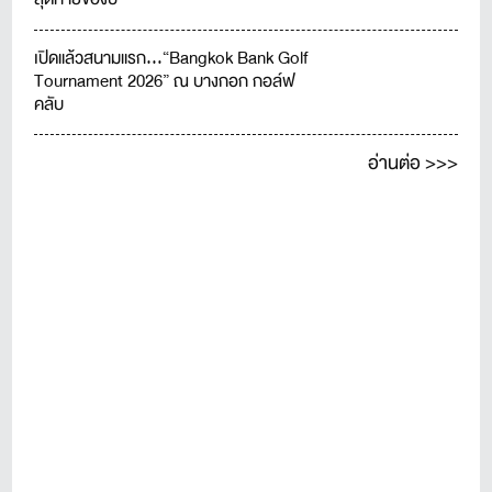
เปิดแล้วสนามแรก...“Bangkok Bank Golf
Tournament 2026” ณ บางกอก กอล์ฟ
คลับ
อ่านต่อ >>>