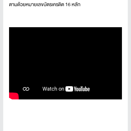
ตามด้วยหมายเลขบัตรเครดิต 16 หลัก