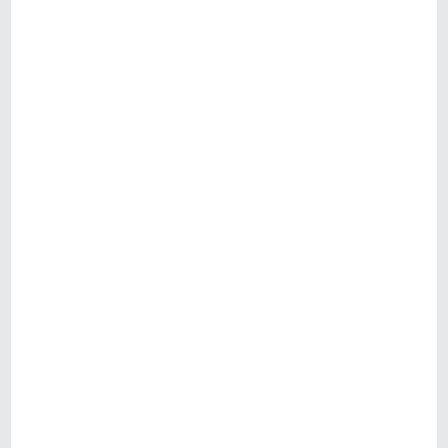
ปวิธ” อดีตแชมป์นำทัพโปร
ไทยร่วมชิงชัย