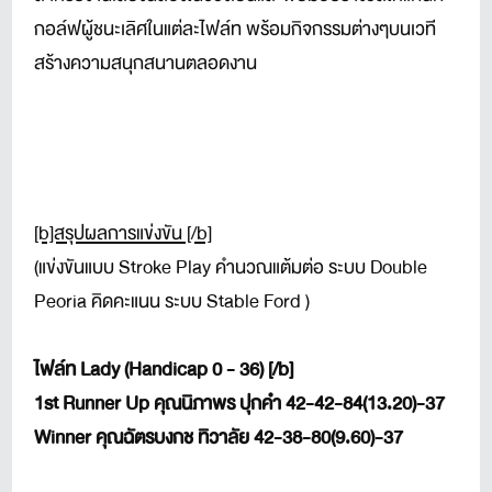
กอล์ฟผู้ชนะเลิศในแต่ละไฟล์ท พร้อมกิจกรรมต่างๆบนเวที
สร้างความสนุกสนานตลอดงาน
[b]สรุปผลการแข่งขัน [/b]
(แข่งขันแบบ Stroke Play คำนวณแต้มต่อ ระบบ Double
Peoria คิดคะแนน ระบบ Stable Ford )
ไฟล์ท Lady (Handicap 0 - 36) [/b]
1st Runner Up คุณนิภาพร ปุกคำ 42-42-84(13.20)-37
Winner คุณฉัตรบงกช ทิวาลัย 42-38-80(9.60)-37