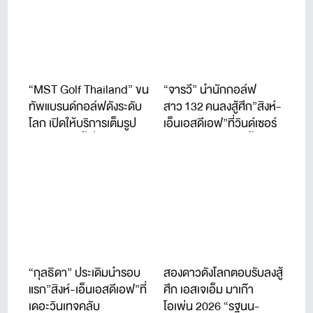
“MST Golf Thailand” ขน
“จารวี” นำนักกอล์ฟ
ทัพแบรนด์กอล์ฟดังระดับ
สาว 132 คนลงสู้ศึก”สิงห์-
โลก เปิดให้บริการเต็มรูป
เอ็นเอสดีเอฟ”ที่วินด์เซอร์
แบบแล้ววันนี้ ที่ชาญอิสสระ
ปาร์ค 22-24 ก.ค.นี้
ทาวเวอร์ 1
“กุลธิดา” ประเดิมนำรอบ
สองดาวดังโลกตอบรับลงสู้
แรก”สิงห์-เอ็นเอสดีเอฟ”ที่
ศึก เอสเจเอ็ม มาเก๊า
เดอะวินเทจคลับ
โอเพ่น 2026 “รฐนน-