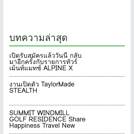
บทความล่าสุด
เปิดรับสมัครแล้ววันนี้ กลับ
มาอีกครั้งกับรายการทัวร์
เม้นท์แมทช์ ALPINE X
adidas GOLF Family &
Friends Golf 2024 การ
งานเปิดตัว TaylorMade
แข่งขันกอล์ฟที่ทุกท่านรอ
STEALTH
คอย ลุ้นชิงรางวัลสุดพิเศษ
จาก adidas Golf มากมาย
SUMMIT WINDMILL
GOLF RESIDENCE Share
Happiness Travel New
normal stylish living