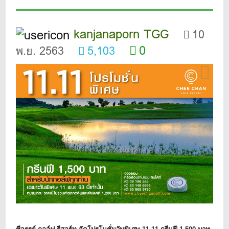
kanjanaporn TGG
10
0
พ.ย. 2563
5,103