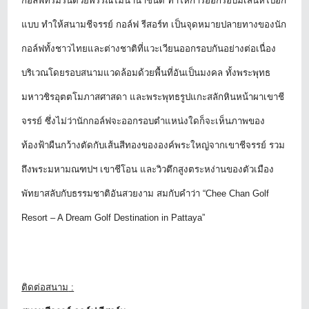
กอล์ฟที่ร่มรื่
นด้วยพรรณไม้นานาชนิด ทำให้การออกรอบมีเสน่ห์ไปอีก
แบบ ทำให้สนามชีจรรย์ กอล์ฟ รีสอร์ท เป็นจุดหมายปลายทางของนัก
กอล์
ฟทั้งชาวไทยและต่างชาติที่
แวะเวียนออกรอบกันอย่างต่อเนื่
อง
บริเวณโดยรอบสนามแวดล้อมด้วยพื้
นที่อันเป็นมงคล ทั้งพระพุทธ
มหาวชิรอุ
ตตโมภาสศาสดา และพระพุทธรูปแกะสลักหินหน้
าผาเขาชี
จรรย์ ซึ่งไม่ว่านักกอล์
ฟจะออกรอบตำแหน่งใดก็จะเห็
นภาพของ
ท้องฟ้าผืนกว้างตัดกั
บเส้นสีทองขององค์พระใหญ่
จากเขาชีจรรย์ รวม
ถึงพระมหามณฑปฯ เขาชีโอน และวิวตึกสูงตระหง่านของตัวเมื
อง
พัทยาสลับกับธรรมชาติอั
นสวยงาม สมกับคำว่า “Chee Chan Golf
Resort – A Dream Golf Destination in Pattaya”
ติดต่อสนาม
: